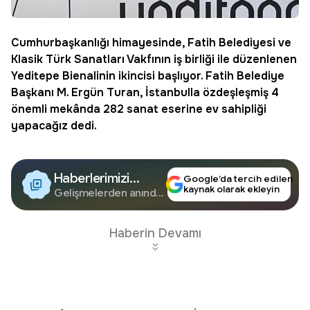
Cumhurbaşkanlığı himayesinde, Fatih Belediyesi ve
Klasik Türk Sanatları Vakfının iş birliği ile düzenlenen
Yeditepe Bienalinin ikincisi başlıyor. Fatih Belediye
Başkanı M. Ergün Turan, İstanbulla özdeşleşmiş 4
önemli mekânda 282 sanat eserine ev sahipliği
yapacağız dedi.
Haberlerimizi
Google’da tercih edilen
kaynak olarak ekleyin
Google'da Takip
Gelişmelerden anında
haberdar olun.
Edin
Haberin Devamı