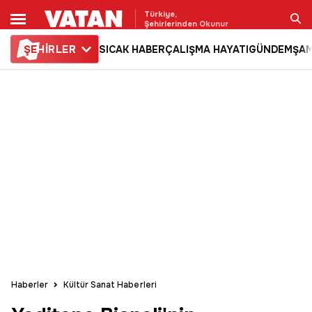
Türkiye,
Şehirlerinden Okunur
ŞE
HİRLER
SICAK HABER
ÇALIŞMA HAYATI
GÜNDEM
ŞAM
Ara
Haberler
Kültür Sanat Haberleri