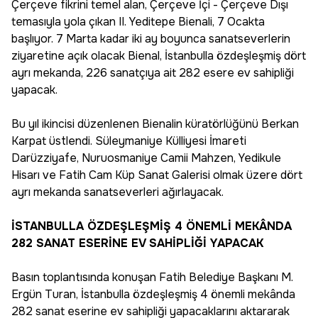
Çerçeve fikrini temel alan, Çerçeve İçi - Çerçeve Dışı
temasıyla yola çıkan II. Yeditepe Bienali, 7 Ocakta
başlıyor. 7 Marta kadar iki ay boyunca sanatseverlerin
ziyaretine açık olacak Bienal, İstanbulla özdeşleşmiş dört
ayrı mekanda, 226 sanatçıya ait 282 esere ev sahipliği
yapacak.
Bu yıl ikincisi düzenlenen Bienalin küratörlüğünü Berkan
Karpat üstlendi. Süleymaniye Külliyesi İmareti
Darüzziyafe, Nuruosmaniye Camii Mahzen, Yedikule
Hisarı ve Fatih Cam Küp Sanat Galerisi olmak üzere dört
ayrı mekanda sanatseverleri ağırlayacak.
İSTANBULLA ÖZDEŞLEŞMİŞ 4 ÖNEMLİ MEKÂNDA
282 SANAT ESERİNE EV SAHİPLİĞİ YAPACAK
Basın toplantısında konuşan Fatih Belediye Başkanı M.
Ergün Turan, İstanbulla özdeşleşmiş 4 önemli mekânda
282 sanat eserine ev sahipliği yapacaklarını aktararak