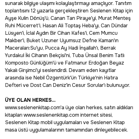
sunarak bilgiye ulaşımı kolaylaştırmayı amaçlıyor. Tanıtım
toplantısını 12 yazarla gerçekleştiren Seslenen Kitap için
Ayşe Kulin Dönüş'ü, Canan Tan Piraye'yi, Murat Menteş
Ruhi Mücerret'i, Hasan Ali Toptaş Heba'yı, Can Dündar
Lüsyen'i, İclal Aydın Bir Cihan Kafes'i, Cem Mumcu
Makber'i, Buket Uzuner Uyumsuz Defne Kaman'ın
Maceraları:Su'yu, Pucca Ay Hadi İnşallah'ı, Berrak
Yurdakul İki Cihanın Bekçisi'ni, Tuba Ünsal Benim Tatlı
Komposto Günlüğüm'ü ve Fatmanur Erdoğan Beyaz
Yakalı Girşimci'yi seslendirdi. Devam eden kayıtlar
arasında ise Nebil Özgentürk'ün Türkiye'nin Hatıra
Defteri ve Dost Can Deniz'in Cesur Sorular'ı bulunuyor.
ÜYE OLAN HERKES...
www.seslenenkitap.com'a üye olan herkes, satın aldıkları
kitapları www.seslenenkitap.com internet sitesi,
Seslenen Kitap mobil uygulamaları ve Seslenen Kitap
masa üstü uygulamalarının tamamından dinleyebilecek.