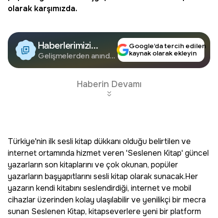
olarak karşımızda.
Haberlerimizi
Google’da tercih edilen
kaynak olarak ekleyin
Google'da Takip
Gelişmelerden anında
haberdar olun.
Edin
Haberin Devamı
Türkiye'nin ilk sesli kitap dükkanı olduğu belirtilen ve
internet ortamında hizmet veren 'Seslenen Kitap' güncel
yazarların son kitaplarını ve çok okunan, popüler
yazarların başyapıtlarını sesli kitap olarak sunacak.Her
yazarın kendi kitabını seslendirdiği, internet ve mobil
cihazlar üzerinden kolay ulaşılabilir ve yenilikçi bir mecra
sunan Seslenen Kitap, kitapseverlere yeni bir platform