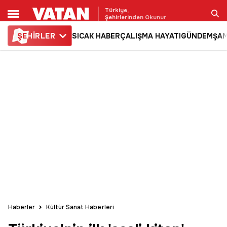
Türkiye,
Şehirlerinden Okunur
ŞE
HİRLER
SICAK HABER
ÇALIŞMA HAYATI
GÜNDEM
ŞAM
Ara
Haberler
Kültür Sanat Haberleri