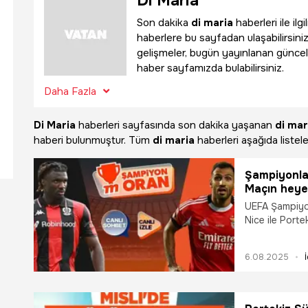
Di Maria
Son dakika
di maria
haberleri ile il
haberlere bu sayfadan ulaşabilirsiniz.
gelişmeler, bugün yayınlanan güncel
haber sayfamızda bulabilirsiniz.
Daha Fazla
Di Maria
haberleri sayfasında son dakika yaşanan
di mar
haberi bulunmuştur. Tüm
di maria
haberleri aşağıda listele
Şampiyonlar
Maçın heyec
Şampiyon Or
UEFA Şampiyonl
Nice ile Porte
heyecanı Canl
Misli'de yaşa
6.08.2025