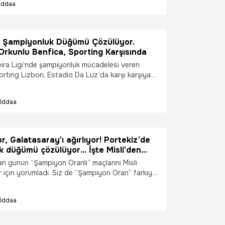
İddaa
e Şampiyonluk Düğümü Çözülüyor.
Orkunlu Benfica, Sporting Karşısında
eira Ligi’nde şampiyonluk mücadelesi veren
orting Lizbon, Estadio Da Luz’da karşı karşıya
 20.00’de başlayacak maçı Misli’den canlı
İddaa
, Galatasaray’ı ağırlıyor! Portekiz’de
k düğümü çözülüyor… İşte Misli’den
yon tercihleri
lan günün “Şampiyon Oranlı” maçlarını Misli
er için yorumladı. Siz de “Şampiyon Oran” farkıyla
rın heyecanını daha yüksek oranlarla
iz. İşte günün şampiyon tercihleri…
İddaa