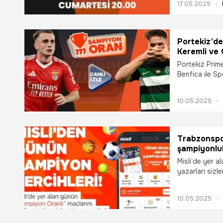
17.05.2025
Portekiz’d
Keremli ve 
Portekiz Prim
Benfica ile Sp
gelecek. Saat
yayınlanacak.
10.05.2025
Trabzonspor
şampiyonlu
günün şampi
Misli’de yer a
yazarları sizl
Misli’de maçla
yaşayabilirsin
10.05.2025