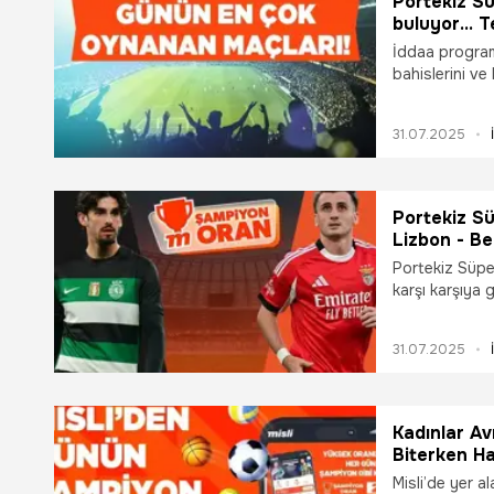
Portekiz Sü
buluyor… Te
çıkıyor! İş
İddaa program
Maçları
bahislerini ve 
sizler için de
yüksek oranla
31.07.2025
Misli’de!
Portekiz Sü
Lizbon - Be
Canlı Sohbe
Portekiz Süpe
karşı karşıya 
Sohbet ve Şam
31.07.2025
Kadınlar A
Biterken Ha
Misli’de Gü
Misli’de yer a