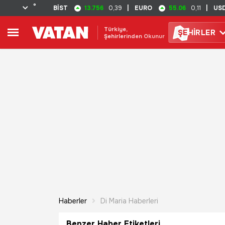
°
13.756
55.06
BİST
0,39
|
EURO
0,11
|
US
Türkiye,
ŞE
HİRLER
Şehirlerinden Okunur
Haberler
Di Maria Haberleri
Benzer Haber Etiketleri