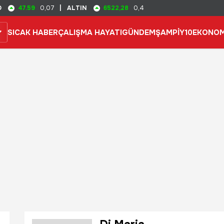
47.59
6522,28
D
0,07
|
ALTIN
0,4
SICAK HABER
ÇALIŞMA HAYATI
GÜNDEM
ŞAMPİY10
EKONOM