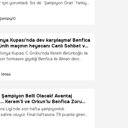
er için yorumladı. Siz de “Şampiyon Oran” farkıyla
rın heyecanını daha yüksek oranlarla
iz. İşte günün şampiyon tercihleri…
Şampiy10
nya Kupası'nda dev karşılaşma! Benfica
ünih maçının heyecanı Canlı Sohbet ve
anlar ile Misli’de
 Dünya Kupası C Grubu'nda Kerem Aktürkoğlu ile
ün formasını giydiği Benfica ile Alman devi
arşı karşıya geliyor. Bu maçın heyecanı Canlı
piyon Oranlar ile Misli’de yaşanacak.
İddaa
 Şampiyon Belli Olacak! Avantaj
… Kerem’li ve Orkun’lu Benfica Zoru
mı?
era Ligi’nde son hafta şampiyonluk
sahne oluyor. Final haftasına 79 puanla giren
n ile Benfica’dan biri kupanın sahibi olacak.