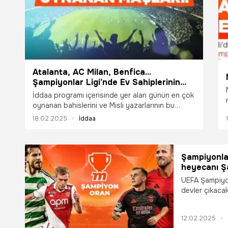
Atalanta, AC Milan, Benfica...
Şampiyonlar Ligi’nde Ev Sahiplerinin
Gecesi! İşte Misli’de Günün En Çok
İddaa programı içerisinde yer alan günün en çok
Oynanan Maçları
oynanan bahislerini ve Misli yazarlarının bu
maçlar için yaptığı yorumları sizler için derledik.
18.02.2025
İddaa
Günün önemli maçlarının heyecanını Misli’ye özel
daha yüksek oranlarla yaşayın… “Şampiyon
Oranlar” sadece Misli’de!
Şampiyonlar
heyecanı Şa
UEFA Şampiyon
devler çıkaca
Benfica'yı ağı
heyecanı Şampi
12.02.2025