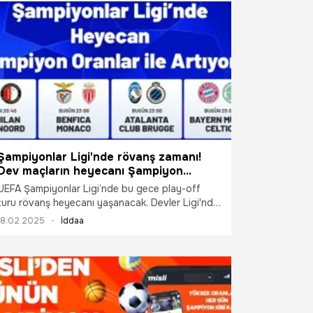
Şampiyonlar Ligi'nde rövanş zamanı!
Dev maçların heyecanı Şampiyon
Oranlar ile Misli’de
UEFA Şampiyonlar Ligi’nde bu gece play-off
turu rövanş heyecanı yaşanacak. Devler Ligi'nde
tur atlayacak takımların belli olacağı Milan-
18.02.2025
İddaa
Feyenoord, Atalanta-Club Brugge, Bayern
Münih-Celtic ve Benfica-Monaco maçlarının
heyecanı Şampiyon Oranlar ile Misli’de yaşanıyor.