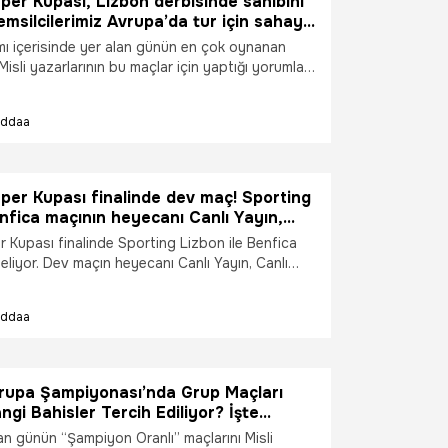
per Kupası, Lizbon derbisinde sahibini
msilcilerimiz Avrupa’da tur için sahaya
te Misli’de Günün En Çok Oynanan
ı içerisinde yer alan günün en çok oynanan
Misli yazarlarının bu maçlar için yaptığı yorumları
rledik. Maçların heyecanını Misli’ye özel daha
rla yaşayın… “Şampiyon Oranlar” sadece
İddaa
per Kupası finalinde dev maç! Sporting
nfica maçının heyecanı Canlı Yayın,
t ve Şampiyon Oranlar ile Misli'de
r Kupası finalinde Sporting Lizbon ile Benfica
geliyor. Dev maçın heyecanı Canlı Yayın, Canlı
piyon Oranlar ile Misli'de yaşanacak.
İddaa
vrupa Şampiyonası’nda Grup Maçları
ngi Bahisler Tercih Ediliyor? İşte
nün Şampiyon Tercihleri
lan günün “Şampiyon Oranlı” maçlarını Misli