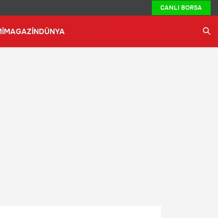
CANLI BORSA
İ
MAGAZİN
DÜNYA
Ara