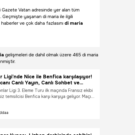
gili Gazete Vatan adresinde yer alan tüm
 Geçmişte yaşanan di maria ile ilgili
 haberler ve çok daha fazlasını
di maria
ia
gelişmeleri de dahil olmak üzere
465 di maria
nmiştir.
 Ligi’nde Nice ile Benfica karşılaşıyor!
anı Canlı Yayın, Canlı Sohbet ve
anlar ile Misli'de
ar Ligi 3. Eleme Turu ilk maçında Fransız ekibi
kiz temsilcisi Benfica karşı karşıya geliyor. Maçın
ı Yayın, Canlı Sohbet ve Şampiyon Oranlar ile
nacak.
İddaa