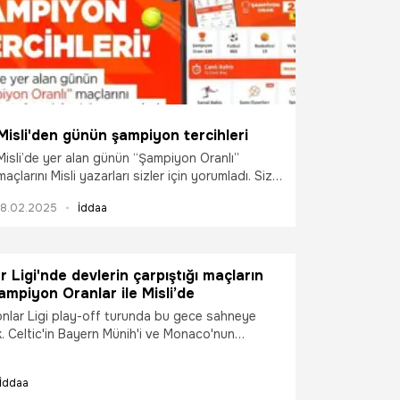
Misli'den günün şampiyon tercihleri
Misli’de yer alan günün “Şampiyon Oranlı”
maçlarını Misli yazarları sizler için yorumladı. Siz
de “Şampiyon Oran” farkıyla Misli’de maçların
18.02.2025
İddaa
heyecanını daha yüksek oranlarla
yaşayabilirsiniz. İşte günün şampiyon tercihleri…
 Ligi'nde devlerin çarpıştığı maçların
mpiyon Oranlar ile Misli’de
lar Ligi play-off turunda bu gece sahneye
k. Celtic'in Bayern Münih'i ve Monaco'nun
rladığı 23.00'te başlayacak iki mücadelenin
yon Oranlar ile Misli’de yaşanıyor.
İddaa