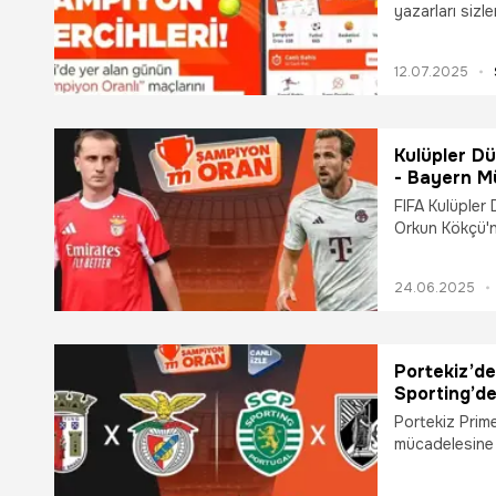
yazarları sizl
Misli’de maçla
yaşayabilirsin
12.07.2025
Kulüpler Dü
- Bayern M
Şampiyon Or
FIFA Kulüpler
Orkun Kökçü'n
Bayern Münih k
Sohbet ve Şam
24.06.2025
Portekiz’de
Sporting’de
Başaracak 
Portekiz Prim
mücadelesine 
Sporting Lizbo