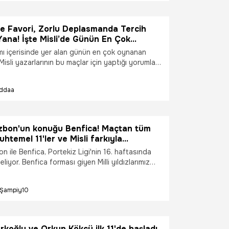
de Favori, Zorlu Deplasmanda Tercih
ana! İşte Misli’de Günün En Çok
çları
ı içerisinde yer alan günün en çok oynanan
Misli yazarlarının bu maçlar için yaptığı yorumları
rledik. Günün önemli maçlarının heyecanını Misli’ye
sek oranlarla yaşayın… “Şampiyon Oranlar”
İddaa
e!
izbon'un konuğu Benfica! Maçtan tüm
uhtemel 11'ler ve Misli farkıyla
ranlar burada
n ile Benfica, Portekiz Ligi'nin 16. haftasında
eliyor. Benfica forması giyen Milli yıldızlarımız
ve Kerem Aktürkoğlu'nun da oynaması beklenen
detayları ve muhtemel 11'leri haberimizde,
Şampiy10
ar ve canlı yayın seçeneği ise Misli'de.
koğlu ve Orkun Kökçü ilk 11'de başladı,