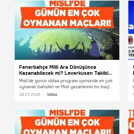
Fenerbahçe Milli Ara Dönüşünce
Kazanabilecek mi? Leverkusen Takibi
Sürdümek İstiyor. İşte Günün En Çok
Misli’de günün iddaa programı içerisinde en çok
Oynanan Maçları
oynanan bahisleri ve Misli yazarlarının bu maçlar
için yaptığı yorumları sizler için derledik.
28.03.2025
İddaa