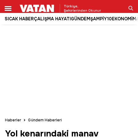
Türkiye,
Şehirlerinden Okunur
SICAK HABER
ÇALIŞMA HAYATI
GÜNDEM
ŞAMPİY10
EKONOMİ
M
Ara
Haberler
Gündem Haberleri
Yol kenarındaki manav