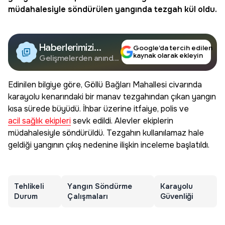
müdahalesiyle söndürülen yangında tezgah kül oldu.
Haberlerimizi
Google’da tercih edilen
kaynak olarak ekleyin
Google'da Takip
Gelişmelerden anında
haberdar olun.
Edin
Edinilen bilgiye göre, Göllü Bağları Mahallesi civarında
karayolu kenarındaki bir manav tezgahından çıkan yangın
kısa sürede büyüdü. İhbar üzerine itfaiye, polis ve
acil sağlık ekipleri
sevk edildi. Alevler ekiplerin
müdahalesiyle söndürüldü. Tezgahın kullanılamaz hale
geldiği yangının çıkış nedenine ilişkin inceleme başlatıldı.
Tehlikeli
Yangın Söndürme
Karayolu
Durum
Çalışmaları
Güvenliği