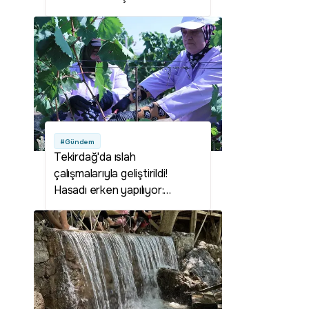
yılbaşından bu zamana 134
yeni dükkan açıldı
#Gündem
Tekirdağ'da ıslah
çalışmalarıyla geliştirildi!
Hasadı erken yapılıyor:
Üreticisine yüksek kazanç
sağlıyor