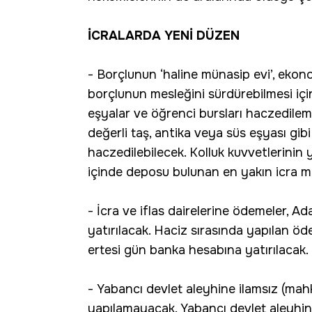
İCRALARDA YENİ DÜZEN
- Borçlunun ‘haline münasip evi’, ekon
borçlunun mesleğini sürdürebilmesi için 
eşyalar ve öğrenci bursları haczedileme
değerli taş, antika veya süs eşyası gibi 
haczedilebilecek. Kolluk kuvvetlerinin 
içinde deposu bulunan en yakın icra m
- İcra ve iflas dairelerine ödemeler, A
yatırılacak. Haciz sırasında yapılan öd
ertesi gün banka hesabına yatırılacak.
- Yabancı devlet aleyhine ilamsız (ma
yapılamayacak. Yabancı devlet aleyhine b