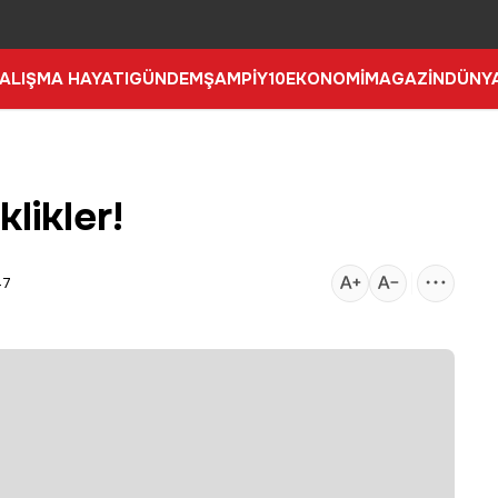
ALIŞMA HAYATI
GÜNDEM
ŞAMPİY10
EKONOMİ
MAGAZİN
DÜNY
likler!
47