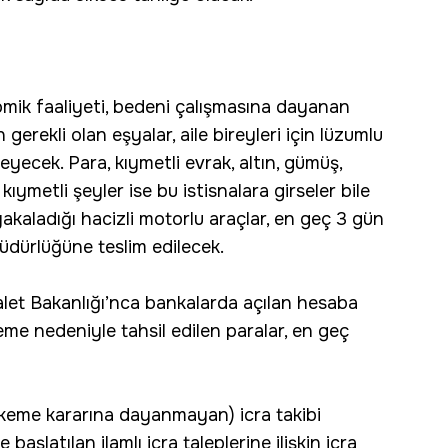
omik faaliyeti, bedeni çalışmasına dayanan
gerekli olan eşyalar, aile bireyleri için lüzumlu
yecek. Para, kıymetli evrak, altın, gümüş,
kıymetli şeyler ise bu istisnalara girseler bile
yakaladığı hacizli motorlu araçlar, en geç 3 gün
üdürlüğüne teslim edilecek.
dalet Bakanlığı’nca bankalarda açılan hesaba
eme nedeniyle tahsil edilen paralar, en geç
hkeme kararına dayanmayan) icra takibi
aşlatılan ilamlı icra taleplerine ilişkin icra