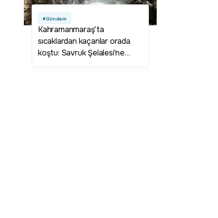
#Gündem
Kahramanmaraş'ta
sıcaklardan kaçanlar orada
koştu: Savruk Şelalesi'ne
ziyaretçi akını!