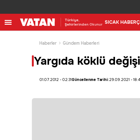
Türkiye,
SICAK HABER
Ç
Şehirlerinden Okunur
Haberler
Gündem Haberleri
Yargıda köklü değişik
01.07.2012 - 02:31
Güncellenme Tarihi:
29.09.2021 - 18: