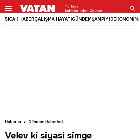
Türkiye,
Şehirlerinden Okunur
SICAK HABER
ÇALIŞMA HAYATI
GÜNDEM
ŞAMPİY10
EKONOMİ
M
Ara
Haberler
Gündem Haberleri
Velev ki siyasi simge