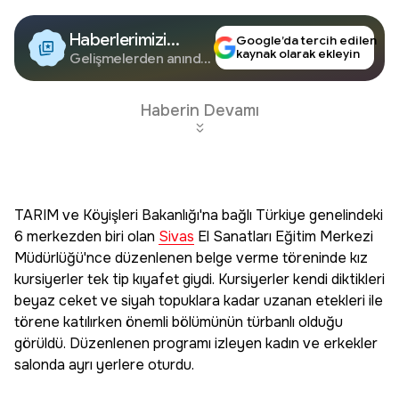
Haberlerimizi
Google’da tercih edilen
kaynak olarak ekleyin
Google'da Takip
Gelişmelerden anında
haberdar olun.
Edin
Haberin Devamı
TARIM ve Köyişleri Bakanlığı'na bağlı Türkiye genelindeki
6 merkezden biri olan
Sivas
El Sanatları Eğitim Merkezi
Müdürlüğü'nce düzenlenen belge verme töreninde kız
kursiyerler tek tip kıyafet giydi. Kursiyerler kendi diktikleri
beyaz ceket ve siyah topuklara kadar uzanan etekleri ile
törene katılırken önemli bölümünün türbanlı olduğu
görüldü. Düzenlenen programı izleyen kadın ve erkekler
salonda ayrı yerlere oturdu.