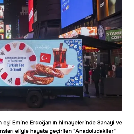
n eşi
Emine Erdoğan
'ın himayelerinde Sanayi ve
nsları eliyle hayata geçirilen "Anadoludakiler"