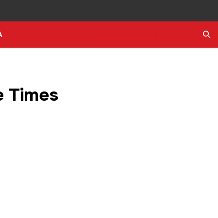
A
Ara
le Times