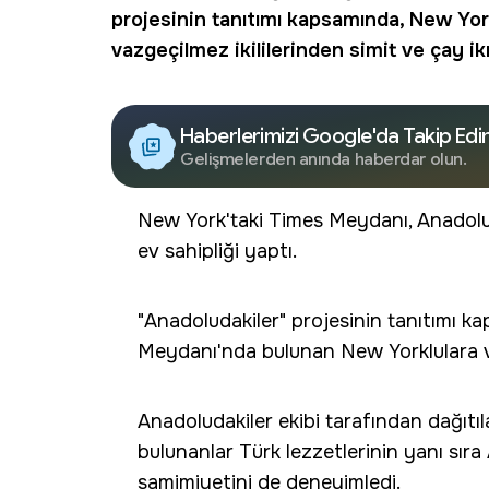
projesinin tanıtımı kapsamında, New Yo
vazgeçilmez ikililerinden
simit
ve
çay
ik
Haberlerimizi Google'da Takip Edi
Gelişmelerden anında haberdar olun.
New York'taki Times Meydanı, Anadolu'nu
ev sahipliği yaptı.
"Anadoludakiler" projesinin tanıtımı k
Meydanı'nda bulunan New Yorklulara ve 
Anadoludakiler ekibi tarafından dağıtı
bulunanlar Türk lezzetlerinin yanı sır
samimiyetini de deneyimledi.