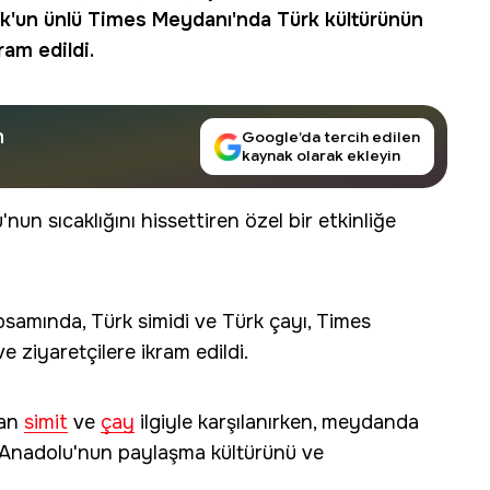
rk'un ünlü Times Meydanı'nda Türk kültürünün
ram edildi.
n
Google’da tercih edilen
kaynak olarak ekleyin
n sıcaklığını hissettiren özel bir etkinliğe
apsamında, Türk simidi ve Türk çayı, Times
ziyaretçilere ikram edildi.
lan
simit
ve
çay
ilgiyle karşılanırken, meydanda
a Anadolu'nun paylaşma kültürünü ve