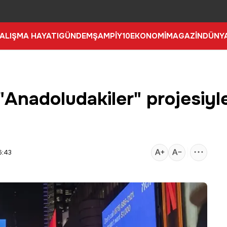
ALIŞMA HAYATI
GÜNDEM
ŞAMPİY10
EKONOMİ
MAGAZİN
DÜNY
 "Anadoludakiler" projesiy
6:43