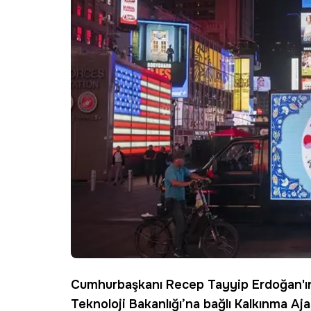
Cumhurbaşkanı Recep Tayyip Erdoğan'ı
Teknoloji Bakanlığı’na bağlı Kalkınma Aja