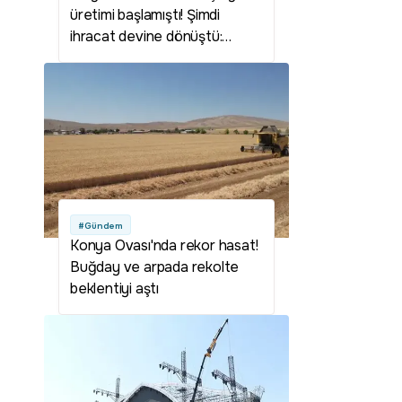
üretimi başlamıştı! Şimdi
ihracat devine dönüştü:
İngiltere ve Almanya bu kirazı
kapışıyor
#Gündem
Konya Ovası'nda rekor hasat!
Buğday ve arpada rekolte
beklentiyi aştı