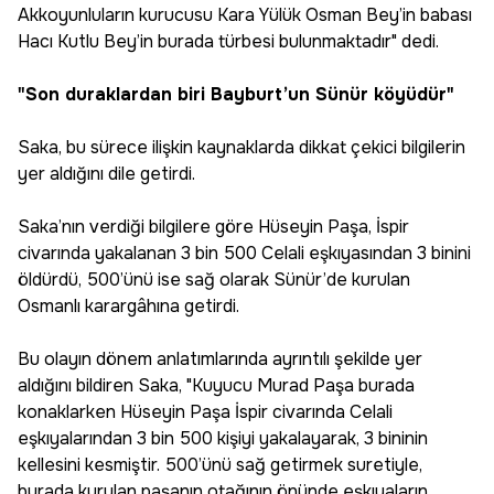
Akkoyunluların kurucusu Kara Yülük Osman Bey’in babası
Hacı Kutlu Bey’in burada türbesi bulunmaktadır" dedi.
"Son duraklardan biri Bayburt’un Sünür köyüdür"
Saka, bu sürece ilişkin kaynaklarda dikkat çekici bilgilerin
yer aldığını dile getirdi.
Saka’nın verdiği bilgilere göre Hüseyin Paşa, İspir
civarında yakalanan 3 bin 500 Celali eşkıyasından 3 binini
öldürdü, 500’ünü ise sağ olarak Sünür’de kurulan
Osmanlı karargâhına getirdi.
Bu olayın dönem anlatımlarında ayrıntılı şekilde yer
aldığını bildiren Saka, "Kuyucu Murad Paşa burada
konaklarken Hüseyin Paşa İspir civarında Celali
eşkıyalarından 3 bin 500 kişiyi yakalayarak, 3 bininin
kellesini kesmiştir. 500’ünü sağ getirmek suretiyle,
burada kurulan paşanın otağının önünde eşkıyaların