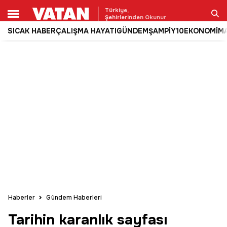
Türkiye,
Şehirlerinden Okunur
SICAK HABER
ÇALIŞMA HAYATI
GÜNDEM
ŞAMPİY10
EKONOMİ
M
Ara
Haberler
Gündem Haberleri
Tarihin karanlık sayfası