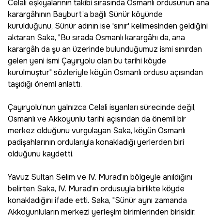
Celali eşkıyalarının takibi sırasında Osmanlı ordusunun ana
karargâhının Bayburt’a bağlı Sünür köyünde
kurulduğunu, Sünür adının ise 'sınır' kelimesinden geldiğini
aktaran Saka, "Bu sırada Osmanlı karargâhı da, ana
karargâh da şu an üzerinde bulunduğumuz ismi sınırdan
gelen yeni ismi Çayıryolu olan bu tarihi köyde
kurulmuştur" sözleriyle köyün Osmanlı ordusu açısından
taşıdığı önemi anlattı.
Çayıryolu’nun yalnızca Celali isyanları sürecinde değil,
Osmanlı ve Akkoyunlu tarihi açısından da önemli bir
merkez olduğunu vurgulayan Saka, köyün Osmanlı
padişahlarının ordularıyla konakladığı yerlerden biri
olduğunu kaydetti.
Yavuz Sultan Selim ve IV. Murad’ın bölgeyle anıldığını
belirten Saka, IV. Murad’ın ordusuyla birlikte köyde
konakladığını ifade etti. Saka, "Sünür aynı zamanda
Akkoyunluların merkezi yerleşim birimlerinden birisidir.