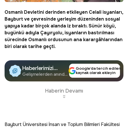
Osmanlı Devletini derinden etkileyen Celali isyanları,
Bayburt ve çevresinde yerleşim düzeninden sosyal
yapıya kadar birçok alanda iz bıraktı. Sünür köyü,
bugünkü adıyla Çayıryolu, isyanların bastırılması
sürecinde Osmanlı ordusunun ana karargâhlarından
biri olarak tarihe geçti.
Haberlerimizi
Google’da tercih edilen
kaynak olarak ekleyin
Google'da Takip
Gelişmelerden anında
haberdar olun.
Edin
Haberin Devamı
Bayburt Üniversitesi İnsan ve Toplum Bilimleri Fakültesi