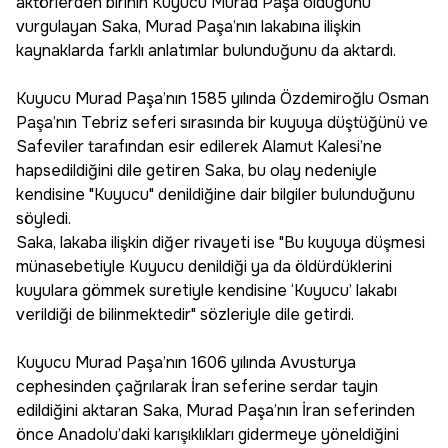
aktörlerden birinin Kuyucu Murad Paşa olduğunu
vurgulayan Saka, Murad Paşa’nın lakabına ilişkin
kaynaklarda farklı anlatımlar bulunduğunu da aktardı.
Kuyucu Murad Paşa’nın 1585 yılında Özdemiroğlu Osman
Paşa’nın Tebriz seferi sırasında bir kuyuya düştüğünü ve
Safeviler tarafından esir edilerek Alamut Kalesi’ne
hapsedildiğini dile getiren Saka, bu olay nedeniyle
kendisine "Kuyucu" denildiğine dair bilgiler bulunduğunu
söyledi.
Saka, lakaba ilişkin diğer rivayeti ise "Bu kuyuya düşmesi
münasebetiyle Kuyucu denildiği ya da öldürdüklerini
kuyulara gömmek suretiyle kendisine ‘Kuyucu’ lakabı
verildiği de bilinmektedir" sözleriyle dile getirdi.
Kuyucu Murad Paşa’nın 1606 yılında Avusturya
cephesinden çağrılarak İran seferine serdar tayin
edildiğini aktaran Saka, Murad Paşa’nın İran seferinden
önce Anadolu’daki karışıklıkları gidermeye yöneldiğini