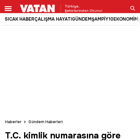
Türkiye,
Şehirlerinden Okunur
SICAK HABER
ÇALIŞMA HAYATI
GÜNDEM
ŞAMPİY10
EKONOMİ
M
Ara
Haberler
Gündem Haberleri
T.C. kimlik numarasına göre