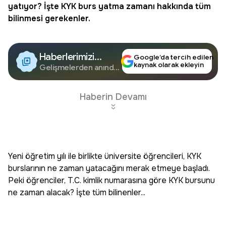
yatıyor? İşte
KYK burs
yatma zamanı hakkında tüm
bilinmesi gerekenler.
Haberlerimizi
Google’da tercih edilen
kaynak olarak ekleyin
Google'da Takip
Gelişmelerden anında
haberdar olun.
Edin
Haberin Devamı
Yeni öğretim yılı ile birlikte üniversite öğrencileri, KYK
burslarının ne zaman yatacağını merak etmeye başladı.
Peki öğrenciler, T.C. kimlik numarasına göre KYK bursunu
ne zaman alacak? İşte tüm bilinenler...