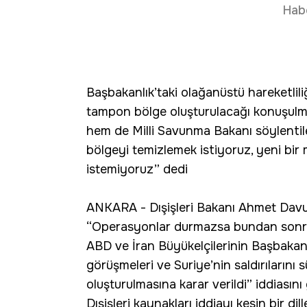
Hab
Başbakanlık’taki olağanüstü hareketliliğ
tampon bölge oluşturulacağı konuşulma
hem de Milli Savunma Bakanı söylentile
bölgeyi temizlemek istiyoruz, yeni bir
istemiyoruz” dedi
ANKARA - Dışişleri Bakanı Ahmet Davu
“Operasyonlar durmazsa bundan sonra
ABD ve İran Büyükelçilerinin Başbakanl
görüşmeleri ve Suriye’nin saldırılarını
oluşturulmasına karar verildi” iddiası
Dışişleri kaynakları iddiayı kesin bir di