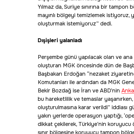
Yılmaz da, Suriye sınırına bir tampon b
mayınlı bölgeyi temizlemek istiyoruz, 
oluşturmak istemiyoruz” dedi.
Dışişleri yalanladı
Perşembe günü yapılacak olan ve ana 
oluşturan MGK öncesinde dün de Başbaka
Başbakan Erdoğan “nezaket ziyaretin
Komutanları ile ardından da MGK Genel
Bekir Bozdağ ise İran ve ABD’nin
Anka
bu hareketlilik ve temaslar yaşanırken
oluşturulmasına karar verildi” iddiası g
yakın yerlerde operasyon yaptığı, ‘ope
dikkat çekilerek, Türkiye’nin koruyuc
sınır bölgesine koruyucu tampon bölges