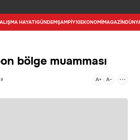
ALIŞMA HAYATI
GÜNDEM
ŞAMPİY10
EKONOMİ
MAGAZİN
DÜNY
mpon bölge muamması
49