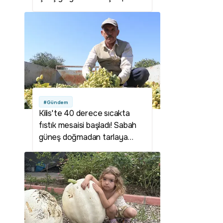
olabilir
#Gündem
Kilis'te 40 derece sıcakta
fıstık mesaisi başladı! Sabah
güneş doğmadan tarlaya
giriyorlar: Fiyatlar çiftçinin
yüzünü güldürdü