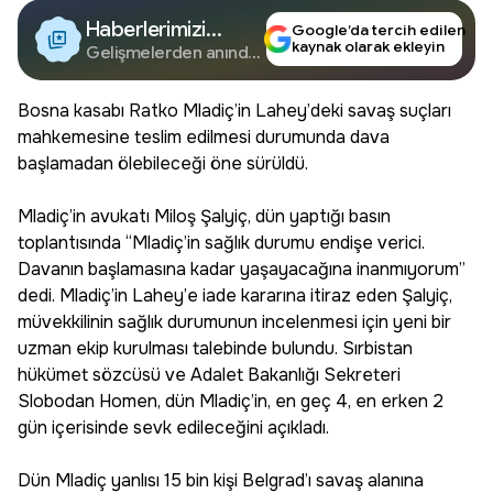
Haberlerimizi
Google’da tercih edilen
kaynak olarak ekleyin
Google'da Takip
Gelişmelerden anında
haberdar olun.
Edin
Bosna kasabı Ratko Mladiç’in Lahey’deki savaş suçları
mahkemesine teslim edilmesi durumunda dava
başlamadan ölebileceği öne sürüldü.
Mladiç’in avukatı Miloş Şalyiç, dün yaptığı basın
toplantısında “Mladiç’in sağlık durumu endişe verici.
Davanın başlamasına kadar yaşayacağına inanmıyorum”
dedi. Mladiç’in Lahey’e iade kararına itiraz eden Şalyiç,
müvekkilinin sağlık durumunun incelenmesi için yeni bir
uzman ekip kurulması talebinde bulundu. Sırbistan
hükümet sözcüsü ve Adalet Bakanlığı Sekreteri
Slobodan Homen, dün Mladiç’in, en geç 4, en erken 2
gün içerisinde sevk edileceğini açıkladı.
Dün Mladiç yanlısı 15 bin kişi Belgrad’ı savaş alanına