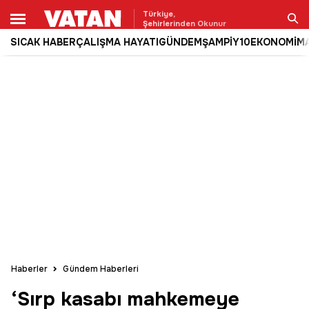
Türkiye,
Şehirlerinden Okunur
SICAK HABER
ÇALIŞMA HAYATI
GÜNDEM
ŞAMPİY10
EKONOMİ
M
Ara
Haberler
Gündem Haberleri
‘Sırp kasabı mahkemeye