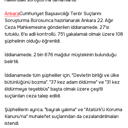
Ankara
Cumhuriyet Başsavcılığı Terör Suçlarını
Soruşturma Bürosunca hazırlanarak Ankara 22. Ağır
Ceza Mahkemesine gönderilen iddianamede, 27'si
tutuklu, 6'sı adli kontrollü, 75'i yakalamalı olmak üzere 108
şüphelinin olduğu öğrenildi.
İddianamede, 2 bin 676 mağdur müştekinin bulunduğu
belirtili.
İddianamede tüm şüpheliler için, "Devletin birliği ve ülke
bütünlüğünü bozma", "37 kez adam öldürme" ve "31 kez
öldürmeye teşebbüs" başta olmak üzere çeşitli
suçlardan ceza talep edildi.
Şüphelilerin ayrıca, "bayrak yakma" ve "Atatürk'ü Koruma
Kanunu'na" muhalefet suçlarından da cezalandırılmaları
istendi.