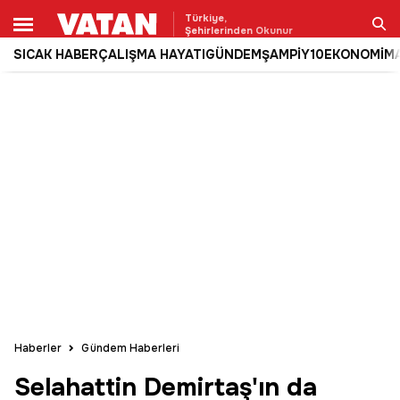
Türkiye,
Şehirlerinden Okunur
SICAK HABER
ÇALIŞMA HAYATI
GÜNDEM
ŞAMPİY10
EKONOMİ
M
Ara
Haberler
Gündem Haberleri
Selahattin Demirtaş'ın da