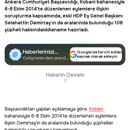
Ankara Cumhuriyet Başsavcılığı,
Kobani
bahanesiyle
6-8 Ekim 2014'te düzenlenen eylemlere ilişkin
soruşturma kapsamında, eski HDP Eş Genel Başkanı
Selahattin Demirtaş'ın da aralarında bulunduğu 108
şüpheli hakkında
iddianame
hazırladı.
Haberlerimizi
Google’da tercih edilen
kaynak olarak ekleyin
Google'da Takip
Gelişmelerden anında
haberdar olun.
Edin
Haberin Devamı
Başsavcılıktan yapılan açıklamaya göre,
Kobani
bahanesiyle 6-8 Ekim 2014'te düzenlenen eylemlere
ilişkin Demirtaş'ın da aralarında bulunduğu şüpheliler
hakkındaki soruşturma tamamlandı.