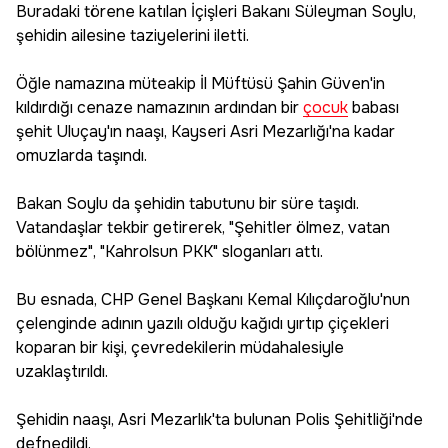
Buradaki törene katılan İçişleri Bakanı Süleyman Soylu,
şehidin ailesine taziyelerini iletti.
Öğle namazına müteakip İl Müftüsü Şahin Güven'in
kıldırdığı cenaze namazının ardından bir
çocuk
babası
şehit Uluçay'ın naaşı, Kayseri Asri Mezarlığı'na kadar
omuzlarda taşındı.
Bakan Soylu da şehidin tabutunu bir süre taşıdı.
Vatandaşlar tekbir getirerek, "Şehitler ölmez, vatan
bölünmez", "Kahrolsun PKK" sloganları attı.
Bu esnada, CHP Genel Başkanı Kemal Kılıçdaroğlu'nun
çelenginde adının yazılı olduğu kağıdı yırtıp çiçekleri
koparan bir kişi, çevredekilerin müdahalesiyle
uzaklaştırıldı.
Şehidin naaşı, Asri Mezarlık'ta bulunan Polis Şehitliği'nde
defnedildi.