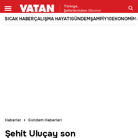
Türkiye,
Şehirlerinden Okunur
SICAK HABER
ÇALIŞMA HAYATI
GÜNDEM
ŞAMPİY10
EKONOMİ
M
Ara
Haberler
Gündem Haberleri
Şehit Uluçay son