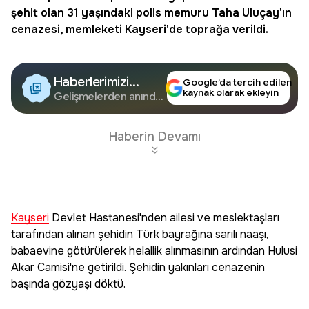
şehit olan 31 yaşındaki polis memuru Taha Uluçay'ın
cenazesi, memleketi Kayseri'de toprağa verildi.
Haberlerimizi
Google’da tercih edilen
kaynak olarak ekleyin
Google'da Takip
Gelişmelerden anında
haberdar olun.
Edin
Haberin Devamı
Kayseri
Devlet Hastanesi'nden ailesi ve meslektaşları
tarafından alınan şehidin Türk bayrağına sarılı naaşı,
babaevine götürülerek helallik alınmasının ardından Hulusi
Akar Camisi'ne getirildi. Şehidin yakınları cenazenin
başında gözyaşı döktü.