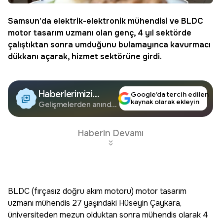
Samsun'da elektrik-elektronik mühendisi ve BLDC
motor tasarım uzmanı olan genç, 4 yıl sektörde
çalıştıktan sonra umduğunu bulamayınca
kavurmacı
dükkanı açarak, hizmet sektörüne girdi.
Haberlerimizi
Google’da tercih edilen
kaynak olarak ekleyin
Google'da Takip
Gelişmelerden anında
haberdar olun.
Edin
Haberin Devamı
BLDC (fırçasız doğru akım motoru) motor tasarım
uzmanı mühendis 27 yaşındaki Hüseyin Çaykara,
üniversiteden mezun olduktan sonra mühendis olarak 4