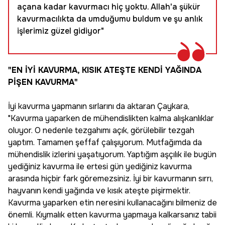
açana kadar kavurmacı hiç yoktu. Allah'a şükür
kavurmacılıkta da umduğumu buldum ve şu anlık
işlerimiz güzel gidiyor"
"EN İYİ KAVURMA, KISIK ATEŞTE KENDİ YAĞINDA
PİŞEN KAVURMA"
İyi kavurma yapmanın sırlarını da aktaran Çaykara,
"Kavurma yaparken de mühendislikten kalma alışkanlıklar
oluyor. O nedenle tezgahımı açık, görülebilir tezgah
yaptım. Tamamen şeffaf çalışıyorum. Mutfağımda da
mühendislik izlerini yaşatıyorum. Yaptığım aşçılık ile bugün
yediğiniz kavurma ile ertesi gün yediğiniz kavurma
arasında hiçbir fark göremezsiniz. İyi bir kavurmanın sırrı,
hayvanın kendi yağında ve kısık ateşte pişirmektir.
Kavurma yaparken etin neresini kullanacağını bilmeniz de
önemli. Kıymalık etten kavurma yapmaya kalkarsanız tabii