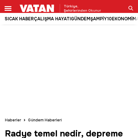
Türkiye,
Şehirlerinden Okunur
SICAK HABER
ÇALIŞMA HAYATI
GÜNDEM
ŞAMPİY10
EKONOMİ
M
Ara
Haberler
Gündem Haberleri
Radye temel nedir, depreme