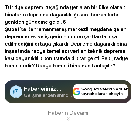
Türkiye
deprem
kuşağında yer alan bir ülke olarak
binaların depreme dayanıklılığı son depremlerle
yeniden gündeme geldi. 6
Şubat’ta Kahramanmaraş merkezli meydana gelen
depremler ev ve iş yerinin uygun şartlarda inşa
edilmediğini ortaya çıkardı. Depreme dayanıklı bina
inşaatında
radye temel
adı verilen teknik depreme
kaşı dayanıklılık konusunda dikkat çekti. Peki, radye
temel nedir? Radye temelli bina nasıl anlaşılır?
Haberlerimizi
Google’da tercih edilen
kaynak olarak ekleyin
Google'da Takip
Gelişmelerden anında
haberdar olun.
Edin
Haberin Devamı