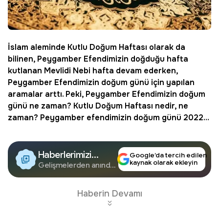
İslam aleminde Kutlu Doğum Haftası olarak da
bilinen, Peygamber Efendimizin doğduğu hafta
kutlanan Mevlidi Nebi hafta devam ederken,
Peygamber Efendimizin doğum günü için yapılan
aramalar arttı. Peki,
Peygamber Efendimizin doğum
günü ne zaman
?
Kutlu Doğum Haftası nedir
, ne
zaman? Peygamber efendimizin doğum günü 2022…
Haberlerimizi
Google’da tercih edilen
kaynak olarak ekleyin
Google'da Takip
Gelişmelerden anında
haberdar olun.
Edin
Haberin Devamı