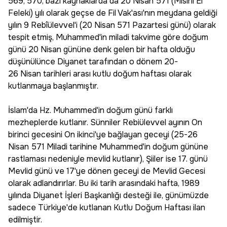
569, 570, bazı kaynaklarda da 20 Nisan 571 (Mısırlı El
Feleki) yılı olarak geçse de Fil Vak'ası'nın meydana geldiği
yılın 9 Rebîülevvel'i (20 Nisan 571 Pazartesi günü) olarak
tespit etmiş, Muhammed'in miladi takvime göre doğum
günü 20 Nisan gününe denk gelen bir hafta olduğu
düşünülünce Diyanet tarafından o dönem 20-
26 Nisan tarihleri arası kutlu doğum haftası olarak
kutlanmaya başlanmıştır.
İslam'da Hz. Muhammed'in doğum günü farklı
mezheplerde kutlanır. Sünniler Rebiülevvel ayının On
birinci gecesini On ikinci'ye bağlayan geceyi (25-26
Nisan 571 Miladi tarihine Muhammed'in doğum gününe
rastlaması nedeniyle mevlid kutlanır), Şiiler ise 17. günü
Mevlid günü ve 17'ye dönen geceyi de Mevlid Gecesi
olarak adlandırırlar. Bu iki tarih arasındaki hafta, 1989
yılında Diyanet İşleri Başkanlığı desteği ile, günümüzde
sadece Türkiye'de kutlanan Kutlu Doğum Haftası ilan
edilmiştir.