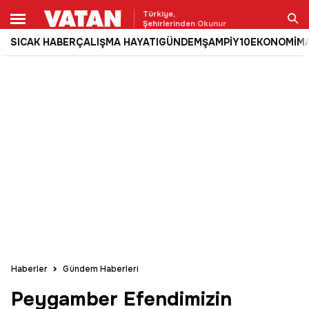
Türkiye,
Şehirlerinden Okunur
SICAK HABER
ÇALIŞMA HAYATI
GÜNDEM
ŞAMPİY10
EKONOMİ
M
Ara
Haberler
Gündem Haberleri
Peygamber Efendimizin