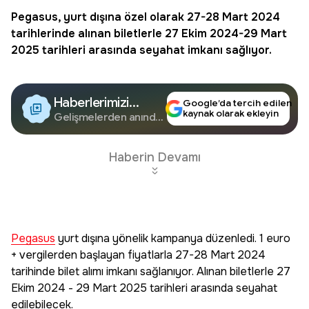
Pegasus
, yurt dışına özel olarak 27-28 Mart 2024
tarihlerinde alınan biletlerle 27 Ekim 2024-29 Mart
2025 tarihleri arasında seyahat imkanı sağlıyor.
Haberlerimizi
Google’da tercih edilen
kaynak olarak ekleyin
Google'da Takip
Gelişmelerden anında
haberdar olun.
Edin
Haberin Devamı
Pegasus
yurt dışına yönelik kampanya düzenledi. 1 euro
+ vergilerden başlayan fiyatlarla 27-28 Mart 2024
tarihinde bilet alımı imkanı sağlanıyor. Alınan biletlerle 27
Ekim 2024 - 29 Mart 2025 tarihleri arasında seyahat
edilebilecek.