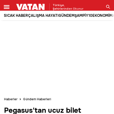
Türkiye,
Şehirlerinden Okunur
SICAK HABER
ÇALIŞMA HAYATI
GÜNDEM
ŞAMPİY10
EKONOMİ
M
Ara
Haberler
Gündem Haberleri
Pegasus'tan ucuz bilet