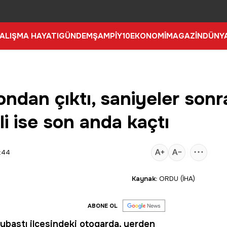
ALIŞMA HAYATI
GÜNDEM
ŞAMPİY10
EKONOMİ
MAGAZİN
DÜNY
ndan çıktı, saniyeler sonr
i ise son anda kaçtı
1:44
Kaynak:
ORDU (İHA)
ABONE OL
Aybastı ilçesindeki otogarda, yerden