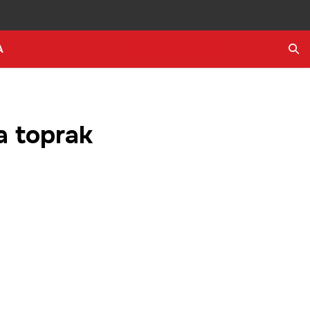
A
Ara
a toprak