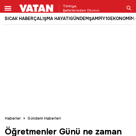
Türkiye,
Şehirlerinden Okunur
SICAK HABER
ÇALIŞMA HAYATI
GÜNDEM
ŞAMPİY10
EKONOMİ
M
Ara
Haberler
Gündem Haberleri
Öğretmenler Günü ne zaman