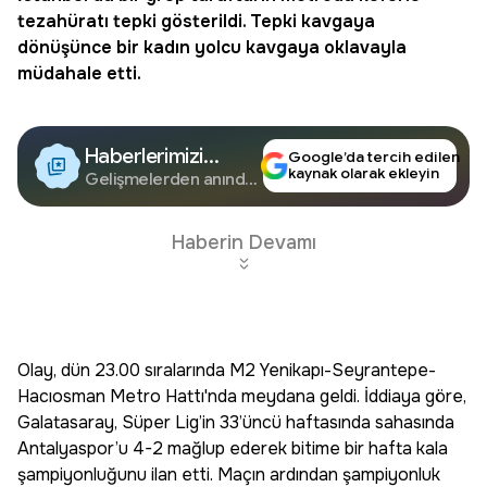
tezahüratı tepki gösterildi. Tepki kavgaya
dönüşünce bir kadın yolcu kavgaya oklavayla
müdahale etti.
Haberlerimizi
Google’da tercih edilen
kaynak olarak ekleyin
Google'da Takip
Gelişmelerden anında
haberdar olun.
Edin
Haberin Devamı
Olay, dün 23.00 sıralarında M2 Yenikapı-Seyrantepe-
Hacıosman Metro Hattı'nda meydana geldi. İddiaya göre,
Galatasaray, Süper Lig’in 33’üncü haftasında sahasında
Antalyaspor’u 4-2 mağlup ederek bitime bir hafta kala
şampiyonluğunu ilan etti. Maçın ardından şampiyonluk