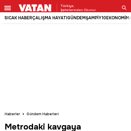
Türkiye,
Şehirlerinden Okunur
SICAK HABER
ÇALIŞMA HAYATI
GÜNDEM
ŞAMPİY10
EKONOMİ
M
Ara
Haberler
Gündem Haberleri
Metrodaki kavgaya