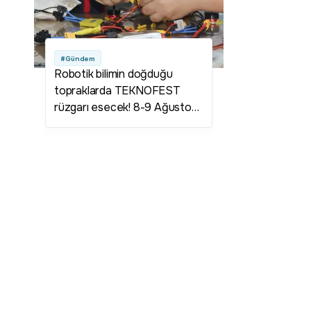
#Gündem
Robotik bilimin doğduğu
topraklarda TEKNOFEST
rüzgarı esecek! 8-9 Ağustos
tarihlerinde Şırnak'ta
gerçekleştirilecek