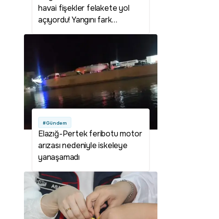
havai fişekler felakete yol
açıyordu! Yangını fark
etmeden düğüne devam
ettiler; o anlar kamerada
#Gündem
Elazığ-Pertek feribotu motor
arızası nedeniyle iskeleye
yanaşamadı