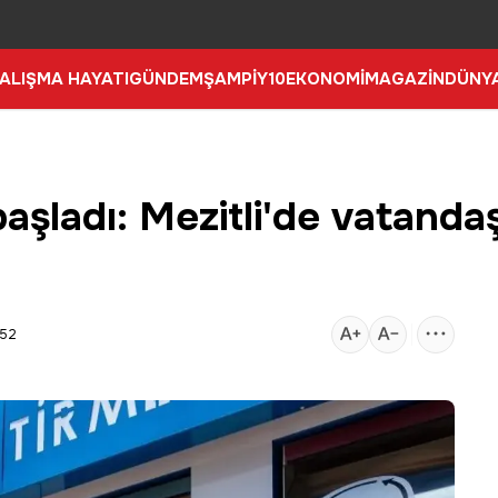
ALIŞMA HAYATI
GÜNDEM
ŞAMPİY10
EKONOMİ
MAGAZİN
DÜNY
aşladı: Mezitli'de vatanda
:52