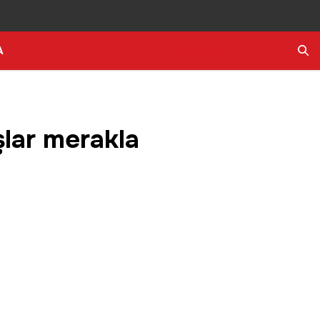
A
Ara
şlar merakla