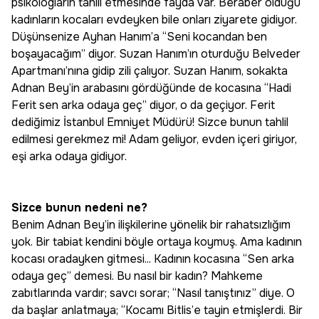
psikologların tahlil etmesinde fayda var. Beraber olduğu
kadınların kocaları evdeyken bile onları ziyarete gidiyor.
Düşünsenize Ayhan Hanım’a “Seni kocandan ben
boşayacağım” diyor. Suzan Hanım’ın oturduğu Belveder
Apartmanı’nına gidip zili çalıyor. Suzan Hanım, sokakta
Adnan Bey’in arabasını gördüğünde de kocasına “Hadi
Ferit sen arka odaya geç” diyor, o da geçiyor. Ferit
dediğimiz İstanbul Emniyet Müdürü! Sizce bunun tahlil
edilmesi gerekmez mi! Adam geliyor, evden içeri giriyor,
eşi arka odaya gidiyor.
Sizce bunun nedeni ne?
Benim Adnan Bey’in ilişkilerine yönelik bir rahatsızlığım
yok. Bir tabiat kendini böyle ortaya koymuş. Ama kadının
kocası oradayken gitmesi... Kadının kocasına “Sen arka
odaya geç” demesi. Bu nasıl bir kadın? Mahkeme
zabıtlarında vardır; savcı sorar; “Nasıl tanıştınız” diye. O
da başlar anlatmaya; “Kocamı Bitlis’e tayin etmişlerdi. Bir