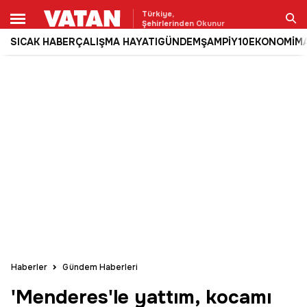
Türkiye,
Şehirlerinden Okunur
SICAK HABER
ÇALIŞMA HAYATI
GÜNDEM
ŞAMPİY10
EKONOMİ
M
Ara
Haberler
Gündem Haberleri
'Menderes'le yattım, kocamı