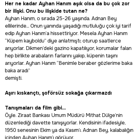
Her ne kadar Ayhan Hanım aşık olsa da bu çok zor
bir ilişki. Onu bu ilişkide tutan ne?
Ayhan Hanım, o sırada 25-26 yaşında. Adnan Bey
ellilerinde... Onun yanında yaşadığı mutluluğu çok iyi tarif
edip Ayhan Hanım’a hissettiriyor. Mesela Ayhan Hanım
“Küpem kayboldu” diye anlatmıştı; oturup saatlerce
arıyorlar. Dikmen’deki gazino kapatılıyor, korumalar falan
hep birlikte arabaların farlarını yakıp, küpenin taşını
arıyorlar. Ayhan Hanım “Benimle beraber gözlerime baka
baka aradı”
demişti.
Aşırı kıskançtı, şoförsüz sokağa çıkarmazdı
Tanışmaları da film gibi...
Öyle. Ziraat Bankası Umum Müdürü Mithat Dülge’nin
düzenlediği davette tanışıyorlar. Kendisinin ifadesiyle,
1950 senesinin Ekim ya da Kasım’ı. Adnan Bey, kalabalığın
içinden Ayhan Hanım’ı görüyor.