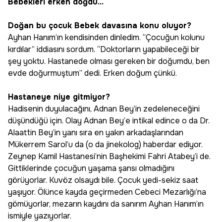
Bebekleri erken doğdu...
Doğan bu çocuk Bebek davasına konu oluyor?
Ayhan Hanım’ın kendisinden dinledim. “Çocuğun kolunu
kırdılar” iddiasını sordum. “Doktorların yapabileceği bir
şey yoktu. Hastanede olması gereken bir doğumdu, ben
evde doğurmuştum” dedi. Erken doğum çünkü.
Hastaneye niye gitmiyor?
Hadisenin duyulacağını, Adnan Bey’in zedeleneceğini
düşündüğü için. Olay Adnan Bey’e intikal edince o da Dr.
Alaattin Bey’in yanı sıra en yakın arkadaşlarından
Mükerrem Sarol’u da (o da jinekolog) haberdar ediyor.
Zeynep Kamil Hastanesi’nin Başhekimi Fahri Atabey’i de.
Gittiklerinde çocuğun yaşama şansı olmadığını
görüyorlar. Kuvöz olsaydı bile. Çocuk yedi-sekiz saat
yaşıyor. Ölünce kayda geçirmeden Cebeci Mezarlığı’na
gömüyorlar, mezarın kaydını da sanırım Ayhan Hanım’ın
ismiyle yazıyorlar.