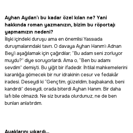
Ayhan Aydan’ı bu kadar özel kılan ne? Yani
hakkında roman yazmanızın, bizim bu röportajı
yapmamızın nedeni?
İlişki içindeki duruşu ama en önemlisi Yassıada
duruşmalarındaki tavrı. O davaya Ayhan Hanım’ı Adnan
Bey’i aşağılamak için çağırdılar; “Bu adam seni zorluyor
muydu?” diye soruyorlardı. Ama o, “Ben bu adamı
sevdim” demişti. Bu yiğit bir ifadedir. İhtilal mahkemelerini
karanlığa gömecek bir nur idrakinin cesur ve fedakâr
iradesi. Deseydi ki “Gençtim, güzeldim, başbakandı, beni
kandırdı” deseydi, orada biterdi Ayhan Hanım. Bir daha
lafı bile olmazdı. Ne siz burada olurdunuz, ne de ben
bunları anlatırdım.
Ayaklarını yıkardı...