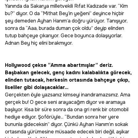
Yanında da Sakarya milletvekili Rıfat Kadızade var. “Kim
bu?” diyor. O da “Mithat Bey’in yeğeni” deyince hiçbir
şey demeden Ayhan Hanım’a doğru yürüyor. Tanışıyor,
sonra da “Aaa, burada duman çok oldu” deyip elinden
tutup bahçeye çıkarıyor. Gece boyunca dolaşıyorlar.
Adnan Bey hiç elini bırakmıyor.
Hollywood çekse “Amma abartmışlar” deriz.
Başbakan gelecek, genç kadını kalabalıkta görecek,
elinden tutacak, herkesin ortasında bahçeye çıkıp,
liseliler gibi dolaşacaklar...
Gerçekten öyle yazsanız kimseyi inandıramazsınız. Ama
gerçek bu! O gece seni arayacağım diyor ve aramaya
başlıyor. Kısa bir süre sonra da ona gri renk bir otomobil
hediye ediyor. Şoförüyle... “Bundan sonra her yere
bununla gideceksin” diyor. Çünkü Ayhan Hanım’ın sokak
ortasında yürümesine müsaade edecek biri değil, aşikar