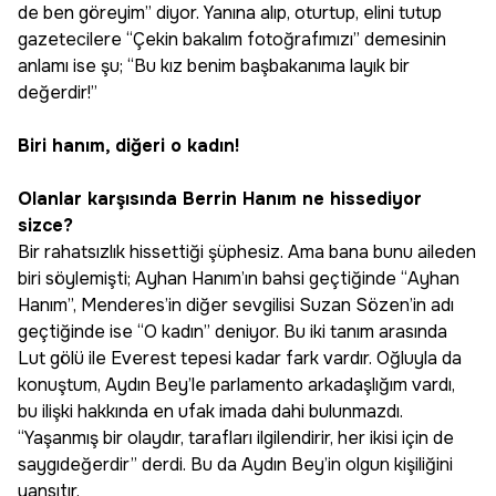
de ben göreyim” diyor. Yanına alıp, oturtup, elini tutup
gazetecilere “Çekin bakalım fotoğrafımızı” demesinin
anlamı ise şu; “Bu kız benim başbakanıma layık bir
değerdir!”
Biri hanım, diğeri o kadın!
Olanlar karşısında Berrin Hanım ne hissediyor
sizce?
Bir rahatsızlık hissettiği şüphesiz. Ama bana bunu aileden
biri söylemişti; Ayhan Hanım’ın bahsi geçtiğinde “Ayhan
Hanım”, Menderes’in diğer sevgilisi Suzan Sözen’in adı
geçtiğinde ise “O kadın” deniyor. Bu iki tanım arasında
Lut gölü ile Everest tepesi kadar fark vardır. Oğluyla da
konuştum, Aydın Bey’le parlamento arkadaşlığım vardı,
bu ilişki hakkında en ufak imada dahi bulunmazdı.
“Yaşanmış bir olaydır, tarafları ilgilendirir, her ikisi için de
saygıdeğerdir” derdi. Bu da Aydın Bey’in olgun kişiliğini
yansıtır.