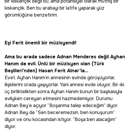
bir kıskançlık değil bu, ama potansiyel olarak müthiş bir
kıskançlık. Ben bu arabayı bir latife yaparak yüz
görümlüğüne benzetirim.
Eşi Ferit önemli bir müzisyendi!
Ama bu arada sadece Adnan Menderes değil Ayhan
Hanım da evli. Ünlü bir müzisyen olan (Türk
Beşlileri’nden) Hasan Ferit Alnar’la...
Evet. Ayhan Hanım’ın annesinin evinde görüşüyorlar,
ilişkilerini orada yaşıyorlar. Yani annesi evde oluyor. Bir-iki
üç birliktelikten sonra Ayhan Hanım bunun bir başkasıyla
evliyken cereyan etmesini hazmedemiyor. Durumu
Adnan Bey’e açıyor “Boşanma talep edeceğim” diyor.
Adnan Bey de “Sen beceremezsin, ben konuşurum”
diyor ve onu kocasından istiyor. “Boşa ben alacağım”
diyor.