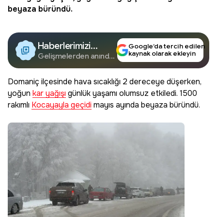
beyaza büründü.
Haberlerimizi
Google’da tercih edilen
kaynak olarak ekleyin
Google'da Takip
Gelişmelerden anında
haberdar olun.
Edin
Domaniç ilçesinde hava sıcaklığı 2 dereceye düşerken,
yoğun
kar yağışı
günlük yaşamı olumsuz etkiledi. 1500
rakımlı
Kocayayla geçidi
mayıs ayında beyaza büründü.