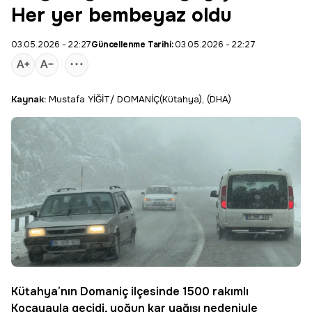
Her yer bembeyaz oldu
03.05.2026 - 22:27
Güncellenme Tarihi:
03.05.2026 - 22:27
Kaynak:
Mustafa YİĞİT/ DOMANİÇ(Kütahya), (DHA)
Kütahya’nın Domaniç ilçesinde 1500 rakımlı
Kocayayla geçidi
, yoğun
kar yağışı
nedeniyle