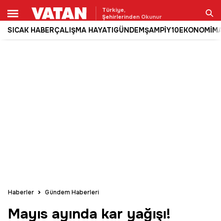
Türkiye,
Şehirlerinden Okunur
SICAK HABER
ÇALIŞMA HAYATI
GÜNDEM
ŞAMPİY10
EKONOMİ
M
Ara
Haberler
Gündem Haberleri
Mayıs ayında kar yağışı!