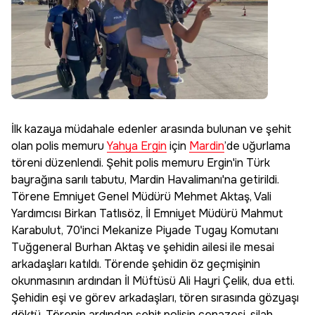
İlk kazaya müdahale edenler arasında bulunan ve şehit
olan polis memuru
Yahya Ergin
için
Mardin
’de uğurlama
töreni düzenlendi. Şehit polis memuru Ergin'in Türk
bayrağına sarılı tabutu, Mardin Havalimanı'na getirildi.
Törene Emniyet Genel Müdürü Mehmet Aktaş, Vali
Yardımcısı Birkan Tatlısöz, İl Emniyet Müdürü Mahmut
Karabulut, 70'inci Mekanize Piyade Tugay Komutanı
Tuğgeneral Burhan Aktaş ve şehidin ailesi ile mesai
arkadaşları katıldı. Törende şehidin öz geçmişinin
okunmasının ardından İl Müftüsü Ali Hayri Çelik, dua etti.
Şehidin eşi ve görev arkadaşları, tören sırasında gözyaşı
döktü. Törenin ardından şehit polisin cenazesi, silah