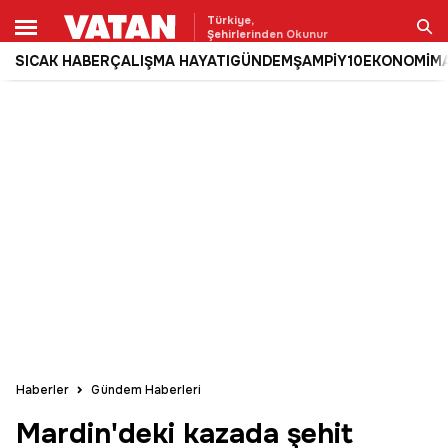
Türkiye,
Şehirlerinden Okunur
SICAK HABER
ÇALIŞMA HAYATI
GÜNDEM
ŞAMPİY10
EKONOMİ
M
Ara
Haberler
Gündem Haberleri
Mardin'deki kazada şehit