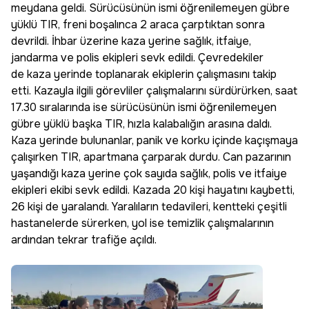
meydana geldi. Sürücüsünün ismi öğrenilemeyen gübre
yüklü TIR, freni boşalınca 2 araca çarptıktan sonra
devrildi. İhbar üzerine kaza yerine sağlık, itfaiye,
jandarma ve polis ekipleri sevk edildi. Çevredekiler
de kaza yerinde toplanarak ekiplerin çalışmasını takip
etti. Kazayla ilgili görevliler çalışmalarını sürdürürken, saat
17.30 sıralarında ise sürücüsünün ismi öğrenilemeyen
gübre yüklü başka TIR, hızla kalabalığın arasına daldı.
Kaza yerinde bulunanlar, panik ve korku içinde kaçışmaya
çalışırken TIR, apartmana çarparak durdu. Can pazarının
yaşandığı kaza yerine çok sayıda sağlık, polis ve itfaiye
ekipleri ekibi sevk edildi. Kazada 20 kişi hayatını kaybetti,
26 kişi de yaralandı. Yaralıların tedavileri, kentteki çeşitli
hastanelerde sürerken, yol ise temizlik çalışmalarının
ardından tekrar trafiğe açıldı.