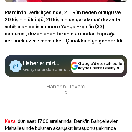
Mardin
'in Derik ilçesinde, 2 TIR’ın neden olduğu ve
20 kişinin öldüğü, 26 kişinin de yaralandığı kazada
şehit olan polis memuru
Yahya Ergin
’in (33)
cenazesi, düzenlenen törenin ardından toprağa
verilmek üzere memleketi Çanakkale’ye gönderildi.
Haberlerimizi
Google’da tercih edilen
kaynak olarak ekleyin
Google'da Takip
Gelişmelerden anında
haberdar olun.
Edin
Haberin Devamı
Kaza
, dün saat 17.00 sıralarında, Derik'in Bahçelievler
Mahallesi’nde bulunan akaryakıt istasyonu yakınında