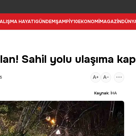
ALIŞMA HAYATI
GÜNDEM
ŞAMPİY10
EKONOMİ
MAGAZİN
DÜNY
an! Sahil yolu ulaşıma ka
15
Kaynak:
İHA