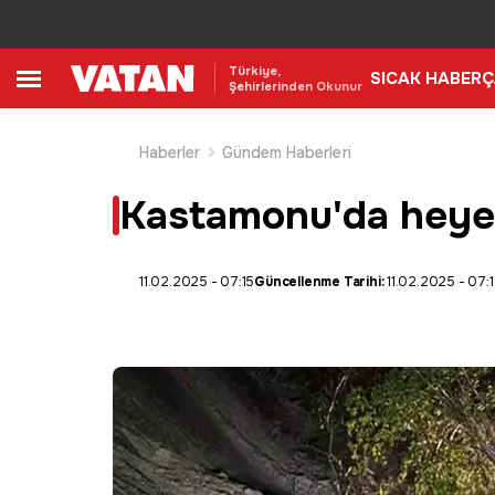
Türkiye,
SICAK HABER
Ç
Şehirlerinden Okunur
Haberler
Gündem Haberleri
Kastamonu'da heyel
11.02.2025 - 07:15
Güncellenme Tarihi:
11.02.2025 - 07: