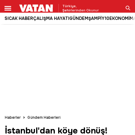
Türkiye,
Şehirlerinden Okunur
SICAK HABER
ÇALIŞMA HAYATI
GÜNDEM
ŞAMPİY10
EKONOMİ
M
Ara
Haberler
Gündem Haberleri
İstanbul'dan köye dönüş!