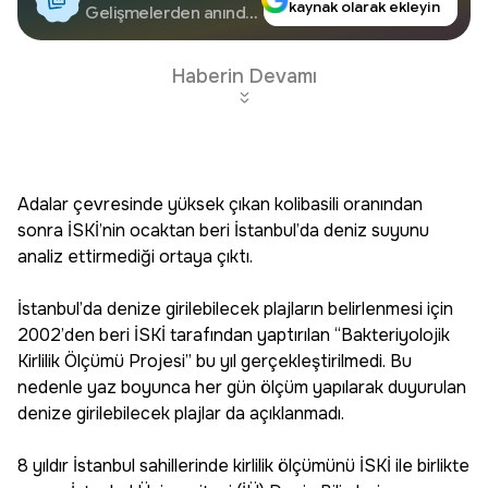
kaynak olarak ekleyin
Google'da Takip
Gelişmelerden anında
haberdar olun.
Edin
Haberin Devamı
Adalar çevresinde yüksek çıkan kolibasili oranından
sonra İSKİ’nin ocaktan beri İstanbul’da deniz suyunu
analiz ettirmediği ortaya çıktı.
İstanbul’da denize girilebilecek plajların belirlenmesi için
2002’den beri İSKİ tarafından yaptırılan “Bakteriyolojik
Kirlilik Ölçümü Projesi” bu yıl gerçekleştirilmedi. Bu
nedenle yaz boyunca her gün ölçüm yapılarak duyurulan
denize girilebilecek plajlar da açıklanmadı.
8 yıldır İstanbul sahillerinde kirlilik ölçümünü İSKİ ile birlikte