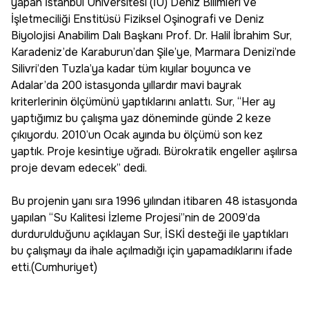
yapan İstanbul Üniversitesi (İÜ) Deniz Bilimleri ve
İşletmeciliği Enstitüsü Fiziksel Oşinografi ve Deniz
Biyolojisi Anabilim Dalı Başkanı Prof. Dr. Halil İbrahim Sur,
Karadeniz’de Karaburun’dan Şile’ye, Marmara Denizi’nde
Silivri’den Tuzla’ya kadar tüm kıyılar boyunca ve
Adalar’da 200 istasyonda yıllardır mavi bayrak
kriterlerinin ölçümünü yaptıklarını anlattı. Sur, “Her ay
yaptığımız bu çalışma yaz döneminde günde 2 keze
çıkıyordu. 2010’un Ocak ayında bu ölçümü son kez
yaptık. Proje kesintiye uğradı. Bürokratik engeller aşılırsa
proje devam edecek” dedi.
Bu projenin yanı sıra 1996 yılından itibaren 48 istasyonda
yapılan “Su Kalitesi İzleme Projesi”nin de 2009’da
durdurulduğunu açıklayan Sur, İSKİ desteği ile yaptıkları
bu çalışmayı da ihale açılmadığı için yapamadıklarını ifade
etti.(Cumhuriyet)