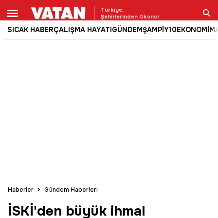
Türkiye,
Şehirlerinden Okunur
SICAK HABER
ÇALIŞMA HAYATI
GÜNDEM
ŞAMPİY10
EKONOMİ
M
Ara
Haberler
Gündem Haberleri
İSKİ'den büyük ihmal