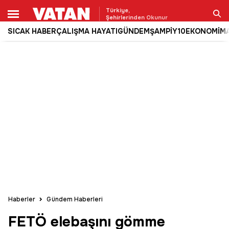
Türkiye,
Şehirlerinden Okunur
SICAK HABER
ÇALIŞMA HAYATI
GÜNDEM
ŞAMPİY10
EKONOMİ
M
Ara
Haberler
Gündem Haberleri
FETÖ elebaşını gömme