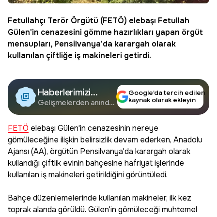
Fetullahçı Terör Örgütü (
FETÖ
) elebaşı Fetullah
Gülen'in cenazesini gömme hazırlıkları yapan örgüt
mensupları, Pensilvanya'da karargah olarak
kullanılan çiftliğe iş makineleri getirdi.
Haberlerimizi
Google’da tercih edilen
kaynak olarak ekleyin
Google'da Takip
Gelişmelerden anında
haberdar olun.
Edin
FETÖ
elebaşı Gülen'in cenazesinin nereye
gömüleceğine ilişkin belirsizlik devam ederken, Anadolu
Ajansı (AA), örgütün Pensilvanya'da karargah olarak
kullandığı çiftlik evinin bahçesine hafriyat işlerinde
kullanılan iş makineleri getirildiğini görüntüledi.
Bahçe düzenlemelerinde kullanılan makineler, ilk kez
toprak alanda görüldü. Gülen'in gömüleceği muhtemel