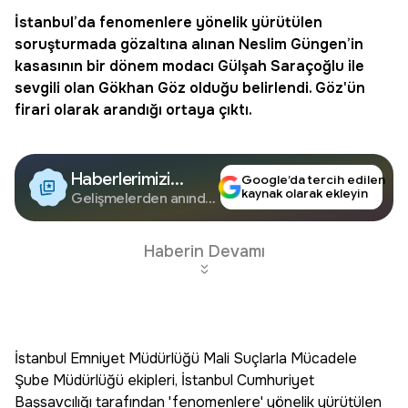
İstanbul’da fenomenlere yönelik yürütülen
soruşturmada gözaltına alınan Neslim Güngen’in
kasasının bir dönem modacı
Gülşah Saraçoğlu
ile
sevgili olan
Gökhan Göz
olduğu belirlendi. Göz'ün
firari olarak arandığı ortaya çıktı.
Haberlerimizi
Google’da tercih edilen
kaynak olarak ekleyin
Google'da Takip
Gelişmelerden anında
haberdar olun.
Edin
Haberin Devamı
İstanbul Emniyet Müdürlüğü Mali Suçlarla Mücadele
Şube Müdürlüğü ekipleri, İstanbul Cumhuriyet
Başsavcılığı tarafından 'fenomenlere' yönelik yürütülen