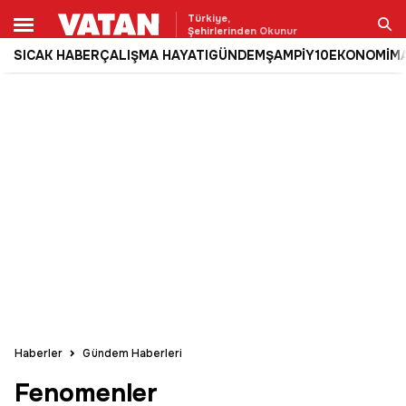
Türkiye,
Şehirlerinden Okunur
SICAK HABER
ÇALIŞMA HAYATI
GÜNDEM
ŞAMPİY10
EKONOMİ
M
Ara
Haberler
Gündem Haberleri
Fenomenler