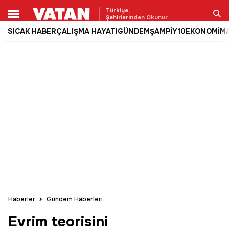
Türkiye,
Şehirlerinden Okunur
SICAK HABER
ÇALIŞMA HAYATI
GÜNDEM
ŞAMPİY10
EKONOMİ
M
Ara
Haberler
Gündem Haberleri
Evrim teorisini