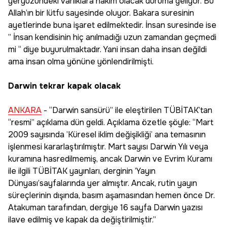
yeryüzündeki varlıklara hakim olacak duruma geliyor. Bu
Allah’ın bir lütfu sayesinde oluyor. Bakara suresinin
ayetlerinde buna işaret edilmektedir. İnsan suresinde ise
” İnsan kendisinin hiç anılmadığı uzun zamandan geçmedi
mi “ diye buyurulmaktadır. Yani insan daha insan değildi
ama insan olma yönüne yönlendirilmişti.
Darwin tekrar kapak olacak
ANKARA
- “Darwin sansürü” ile eleştirilen TÜBİTAK’tan
“resmi” açıklama dün geldi. Açıklama özetle şöyle: “Mart
2009 sayısında ’Küresel iklim değişikliği’ ana temasının
işlenmesi kararlaştırılmıştır. Mart sayısı Darwin Yılı veya
kuramına hasredilmemiş, ancak Darwin ve Evrim Kuramı
ile ilgili TÜBİTAK yayınları, derginin ’Yayın
Dünyası’sayfalarında yer almıştır. Ancak, rutin yayın
süreçlerinin dışında, basım aşamasından hemen önce Dr.
Atakuman tarafından, dergiye 16 sayfa Darwin yazısı
ilave edilmiş ve kapak da değiştirilmiştir.”