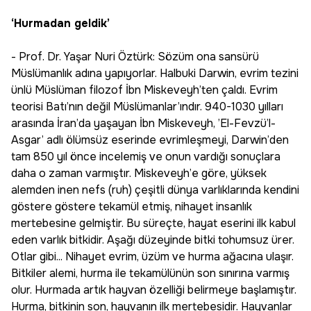
‘Hurmadan geldik’
- Prof. Dr. Yaşar Nuri Öztürk: Sözüm ona sansürü
Müslümanlık adına yapıyorlar. Halbuki Darwin, evrim tezini
ünlü Müslüman filozof İbn Miskeveyh’ten çaldı. Evrim
teorisi Batı’nın değil Müslümanlar’ındır. 940-1030 yılları
arasında İran’da yaşayan İbn Miskeveyh, ’El-Fevzü’l-
Asgar’ adlı ölümsüz eserinde evrimleşmeyi, Darwin’den
tam 850 yıl önce incelemiş ve onun vardığı sonuçlara
daha o zaman varmıştır. Miskeveyh’e göre, yüksek
alemden inen nefs (ruh) çeşitli dünya varlıklarında kendini
göstere göstere tekamül etmiş, nihayet insanlık
mertebesine gelmiştir. Bu süreçte, hayat eserini ilk kabul
eden varlık bitkidir. Aşağı düzeyinde bitki tohumsuz ürer.
Otlar gibi... Nihayet evrim, üzüm ve hurma ağacına ulaşır.
Bitkiler alemi, hurma ile tekamülünün son sınırına varmış
olur. Hurmada artık hayvan özelliği belirmeye başlamıştır.
Hurma, bitkinin son, hayvanın ilk mertebesidir. Hayvanlar