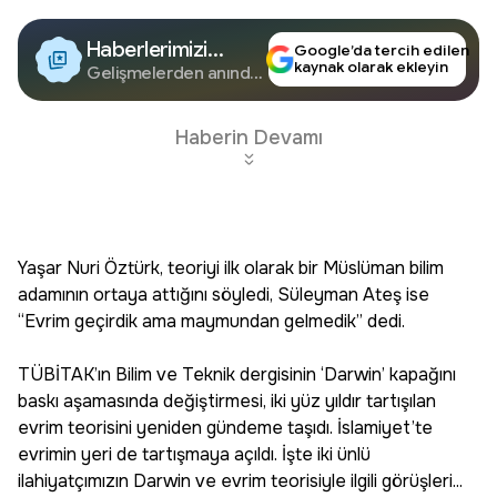
Haberlerimizi
Google’da tercih edilen
kaynak olarak ekleyin
Google'da Takip
Gelişmelerden anında
haberdar olun.
Edin
Haberin Devamı
Yaşar Nuri Öztürk, teoriyi ilk olarak bir Müslüman bilim
adamının ortaya attığını söyledi, Süleyman Ateş ise
“Evrim geçirdik ama maymundan gelmedik” dedi.
TÜBİTAK’ın Bilim ve Teknik dergisinin ‘Darwin’ kapağını
baskı aşamasında değiştirmesi, iki yüz yıldır tartışılan
evrim teorisini yeniden gündeme taşıdı. İslamiyet’te
evrimin yeri de tartışmaya açıldı. İşte iki ünlü
ilahiyatçımızın Darwin ve evrim teorisiyle ilgili görüşleri...