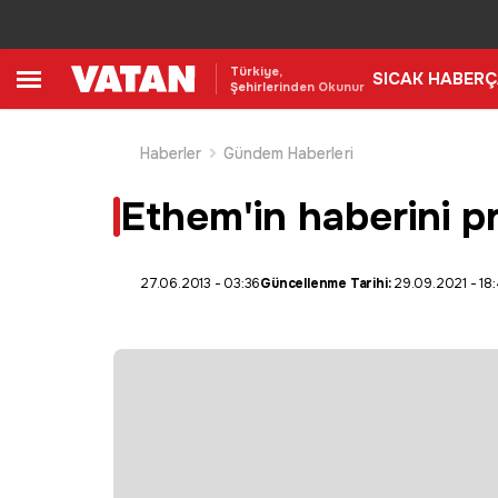
Türkiye,
SICAK HABER
Ç
Şehirlerinden Okunur
Haberler
Gündem Haberleri
Ethem'in haberini pr
27.06.2013 - 03:36
Güncellenme Tarihi:
29.09.2021 - 18