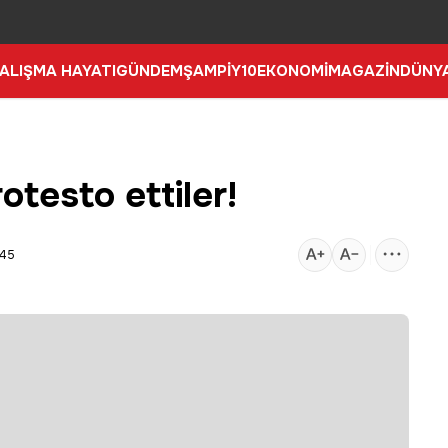
ALIŞMA HAYATI
GÜNDEM
ŞAMPİY10
EKONOMİ
MAGAZİN
DÜNY
otesto ettiler!
:45