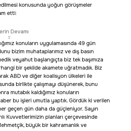
is edilmesi konusunda yoğun görüşmeler
m etti:
erin Devamı
dığımız konuların uygulamasında 49 gün
 Bunu bizim muhataplarımız ve dış basın
rmedik veyahut başlangıçta biz tek başımıza
rhangi bir şekilde akamete uğratmadık. Biz
ak ABD ve diğer koalisyon ülkeleri ile
unda birlikte çalışmayı düşünerek, bunu
nra mutabık kaldığımız konuların
er bu işleri umutla yaptık. Gördük ki verilen
r her geçen gün daha da güçleniyor. Sayın
hlı Kuvvetlerimizin planları çerçevesinde
Mehmetçik, büyük bir kahramanlık ve