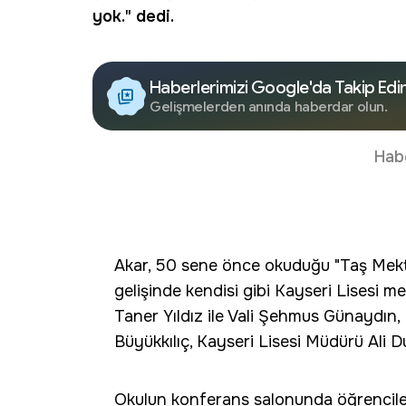
yok." dedi.
Haberlerimizi Google'da Takip Edi
Gelişmelerden anında haberdar olun.
Hab
Akar, 50 sene önce okuduğu "Taş Mekt
gelişinde kendisi gibi Kayseri Lisesi m
Taner Yıldız ile Vali Şehmus Günaydı
Büyükkılıç, Kayseri Lisesi Müdürü Ali Du
Okulun konferans salonunda öğrenciler