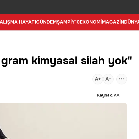
ALIŞMA HAYATI
GÜNDEM
ŞAMPİY10
EKONOMİ
MAGAZİN
DÜNY
 gram kimyasal silah yok"
Kaynak:
AA