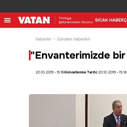
Türkiye,
SICAK HABER
Ç
Şehirlerinden Okunur
Haberler
Gündem Haberleri
"Envanterimizde bir
20.10.2019 - 15:16
Güncellenme Tarihi:
20.10.2019 - 15:16