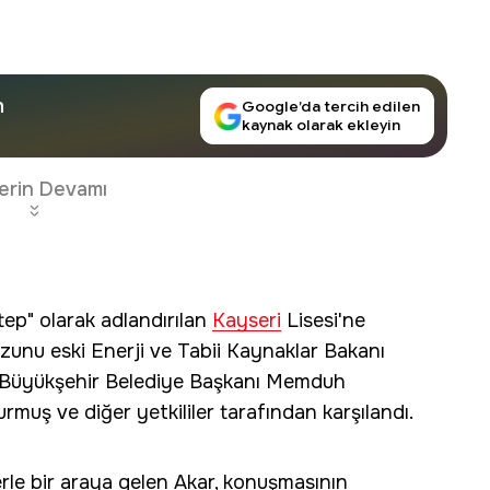
n
Google’da tercih edilen
kaynak olarak ekleyin
erin Devamı
ep" olarak adlandırılan
Kayseri
Lisesi'ne
ezunu eski Enerji ve Tabii Kaynaklar Bakanı
n, Büyükşehir Belediye Başkanı Memduh
rmuş ve diğer yetkililer tarafından karşılandı.
le bir araya gelen Akar, konuşmasının