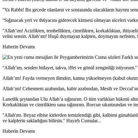
''Ya Rabbi! Bu gecede olanların ve sonrasında olacakların hayrını sen
''Sığınacak yeri ve ihtiyacını giderecek kimsesi olmayan niceleri varken
''Allah’ım! Acizlikten, tembellikten, cimrilikten, korkaklıktan, ihtiya
velisi sensin. Allah’ım! Huşû duymayan kalpten, doymayan nefisten, 
Haberin Devamı
''Allah’ım, senden hidayet, takva, iffet ve gönül zenginliği istiyorum.''
Allah’ım! Fayda vermeyen ilimden, katına yükselmeyen (kabul olunma
Allah’ım! Cehennem azabından, kabir azabından, Mesih ve Deccal’ın fi
Lanetlik şeytandan Ulu Allah’a sığınırım. O tüm varlıkları hükmü altın
Korkaklıktan ve cimrilikten sana sığınırım. Borcun sıkıntısından ve in
''Allah'ım. Beyaz elbise kirlerden temizlendiği gibi, kalbimi günahlar
ve kalplerin sakladığını bilirsin.'' Hayırlı Cumalar...
Haberin Devamı