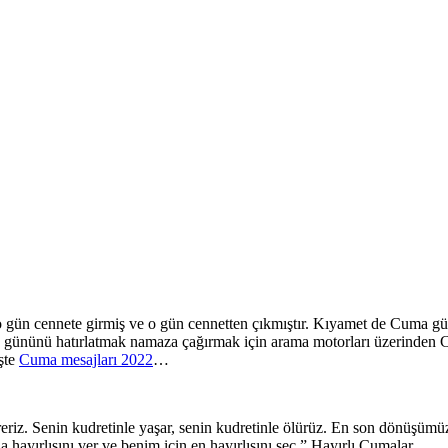
gün cennete girmiş ve o gün cennetten çıkmıştır. Kıyamet de Cuma gü
gününü hatırlatmak namaza çağırmak için arama motorları üzerinden Cuma
İşte
Cuma mesajları 2022
…
reriz. Senin kudretinle yaşar, senin kudretinle ölürüz. En son dönüşümü
hayırlısını ver ve benim için en hayırlısını seç.” Hayırlı Cumalar...