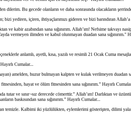
den dilerim. Bu gecede olanların ve daha sonrasında olacakların şerrinde
; bizi yediren, içiren, ihtiyaçlarımızı gideren ve bizi barındıran Allah’
rlıktan ve kabir azabından sana sığınırım. Allah’ım! Nefsime takvayı nasi
fayda vermeyen ilimden ve kabul olunmayan duadan sana sığınırım.'' Ha
 Hayırlı Cumalar...
yan) amelden, huzur bulmayan kalpten ve kulak verilmeyen duadan san
tnesinden, hayat ve ölüm fitnesinden sana sığınırım.” Hayırlı Cumalar
da tutar ve sınır¬sız derecede cömerttir.” Allah’ım! Darlıktan ve üzüntü
sanların baskısından sana sığınırım.” Hayırlı Cumalar...
dan temizle. Kalbimi iki yüzlülükten, eylemlerimi gösterişten, dilimi ya