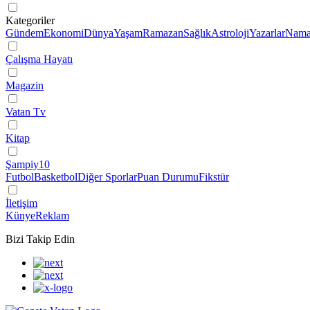
Kategoriler
Gündem
Ekonomi
Dünya
Yaşam
Ramazan
Sağlık
Astroloji
Yazarlar
Namaz
Çalışma Hayatı
Magazin
Vatan Tv
Kitap
Şampiy10
Futbol
Basketbol
Diğer Sporlar
Puan Durumu
Fikstür
İletişim
Künye
Reklam
Bizi Takip Edin