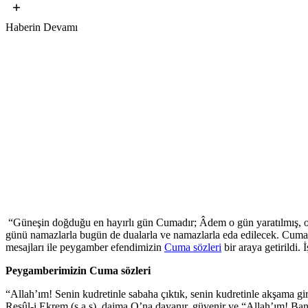
Haberin Devamı
“Güneşin doğduğu en hayırlı gün Cumadır; Âdem o gün yaratılmış, o 
günü namazlarla bugün de dualarla ve namazlarla eda edilecek. Cuma 
mesajları ile peygamber efendimizin
Cuma sözleri
bir araya getirildi. 
Peygamberimizin Cuma sözleri
“Allah’ım! Senin kudretinle sabaha çıktık, senin kudretinle akşama gi
Resûl-i Ekrem (s.a.s), daima O’na dayanır, güvenir ve “Allah’ım! Bana 