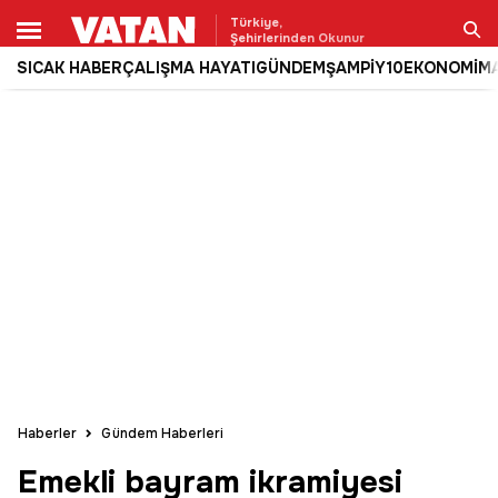
Türkiye,
Şehirlerinden Okunur
SICAK HABER
ÇALIŞMA HAYATI
GÜNDEM
ŞAMPİY10
EKONOMİ
M
Ara
Haberler
Gündem Haberleri
Emekli bayram ikramiyesi