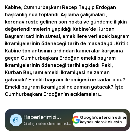
Kabine, Cumhurbaşkanı Recep Tayyip Erdoğan
başkanlığında toplandı. Aşılama çalışmaları,
koronavirüste gelinen son nokta ve gündeme ilişkin
değerlendirmelerin yapıldığı Kabine'de Kurban
Bayramı tatilinin süresi, emeklilere verilecek
bayram
ikramiyelerinin ödeneceği tarih
de masadaydı. Kritik
Kabine toplantısının ardından kameralar karşısına
geçen Cumhurbaşkanı Erdoğan
emekli
bayram
ikramiyelerinin ödeneceği tarihi açıkladı. Peki,
Kurban Bayramı emekli ikramiyesi ne zaman
yatacak
?
Emekli bayram ikramiyesi
ne kadar oldu?
Emekli
bayram ikramiyesi
ne zaman yatacak? İşte
Cumhurbaşkanı Erdoğan'ın açıklamaları...
Haberlerimizi
Google’da tercih edilen
kaynak olarak ekleyin
Google'da Takip
Gelişmelerden anında
haberdar olun.
Edin