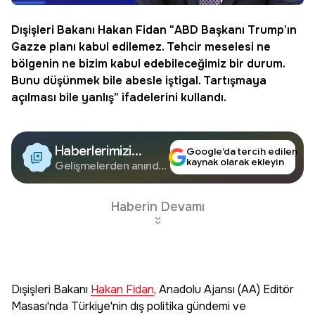
Dışişleri Bakanı
Hakan Fidan
"ABD Başkanı Trump'ın
Gazze planı kabul edilemez. Tehcir meselesi ne
bölgenin ne bizim kabul edebileceğimiz bir durum.
Bunu düşünmek bile abesle iştigal. Tartışmaya
açılması bile yanlış" ifadelerini kullandı.
Haberlerimizi
Google’da tercih edilen
kaynak olarak ekleyin
Google'da Takip
Gelişmelerden anında
haberdar olun.
Edin
Haberin Devamı
Dışişleri Bakanı
Hakan Fidan
, Anadolu Ajansı (AA) Editör
Masası'nda Türkiye'nin dış politika gündemi ve