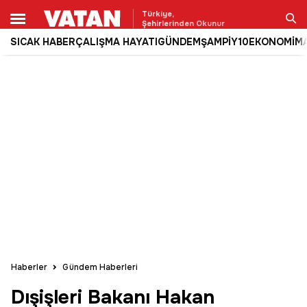
Türkiye,
Şehirlerinden Okunur
SICAK HABER
ÇALIŞMA HAYATI
GÜNDEM
ŞAMPİY10
EKONOMİ
M
Ara
Haberler
Gündem Haberleri
Dışişleri Bakanı Hakan