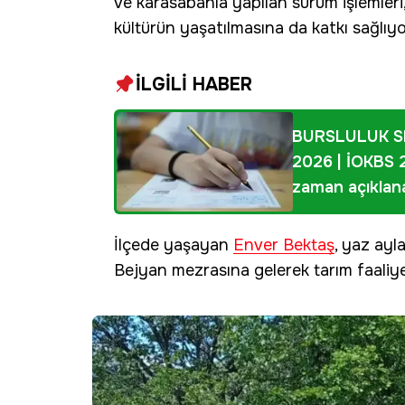
ve karasabanla yapılan sürüm işlemle
kültürün yaşatılmasına da katkı sağlıyo
İLGİLİ HABER
BURSLULUK S
2026 | İOKBS 2
zaman açıklana
İlçede yaşayan
Enver Bektaş
, yaz ayla
Bejyan mezrasına gelerek tarım faaliyetl