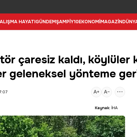
ALIŞMA HAYATI
GÜNDEM
ŞAMPİY10
EKONOMİ
MAGAZİN
DÜNY
tör çaresiz kaldı, köylüler
tçiler geleneksel yönteme ge
7:07
Kaynak:
İHA