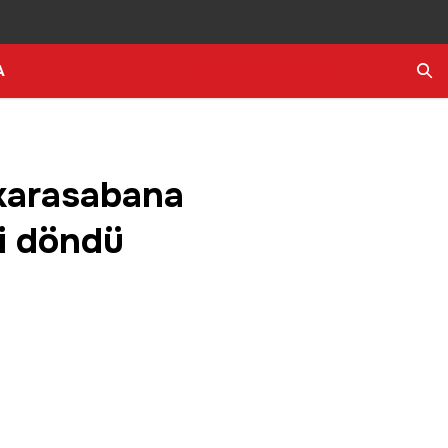
A
Ara
 karasabana
ri döndü