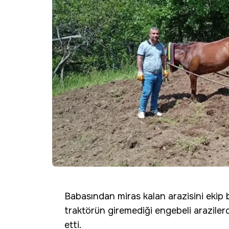
Babasından miras kalan arazisini ekip b
traktörün giremediği engebeli arazilerde
etti.