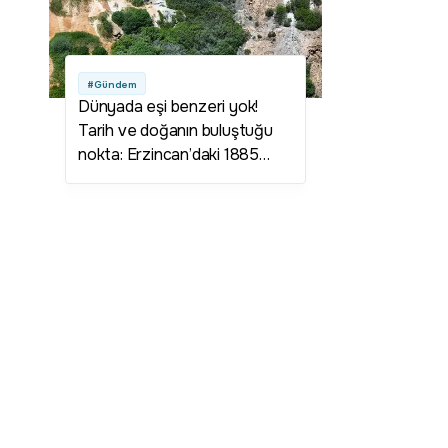
#Gündem
Dünyada eşi benzeri yok!
Tarih ve doğanın buluştuğu
nokta: Erzincan’daki 1885
rakımlı saklı cennet!