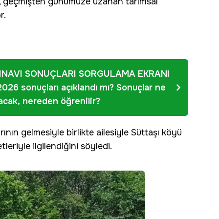
ri, geçmişten günümüze uzanan tarımsal
r.
INAVI SONUÇLARI SORGULAMA EKRANI
026 sonuçları açıklandı mı? Sonuçlar ne
cak, nereden öğrenilir?
rının gelmesiyle birlikte ailesiyle Süttaşı köyü
eriyle ilgilendiğini söyledi.