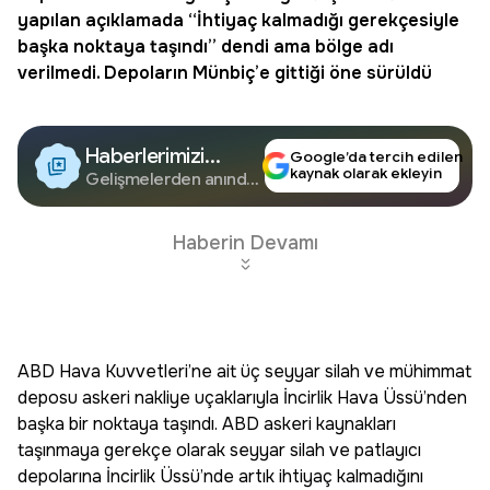
yapılan açıklamada “İhtiyaç kalmadığı gerekçesiyle
başka noktaya taşındı” dendi ama bölge adı
verilmedi. Depoların Münbiç’e gittiği öne sürüldü
Haberlerimizi
Google’da tercih edilen
kaynak olarak ekleyin
Google'da Takip
Gelişmelerden anında
haberdar olun.
Edin
Haberin Devamı
ABD Hava Kuvvetleri’ne ait üç seyyar silah ve mühimmat
deposu askeri nakliye uçaklarıyla İncirlik Hava Üssü’nden
başka bir noktaya taşındı. ABD askeri kaynakları
taşınmaya gerekçe olarak seyyar silah ve patlayıcı
depolarına İncirlik Üssü’nde artık ihtiyaç kalmadığını