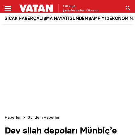
Türkiye,
Şehirlerinden Okunur
SICAK HABER
ÇALIŞMA HAYATI
GÜNDEM
ŞAMPİY10
EKONOMİ
M
Ara
Haberler
Gündem Haberleri
Dev silah depoları Münbiç’e