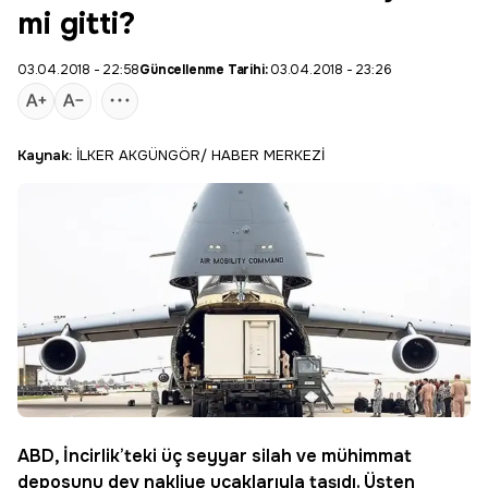
mi gitti?
03.04.2018 - 22:58
Güncellenme Tarihi:
03.04.2018 - 23:26
Kaynak:
İLKER AKGÜNGÖR/ HABER MERKEZİ
ABD, İncirlik’teki üç seyyar silah ve mühimmat
deposunu dev nakliye uçaklarıyla taşıdı. Üsten