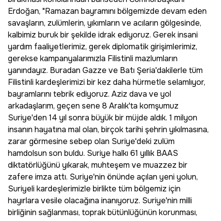
Erdoğan, "Ramazan bayramını bölgemizde devam eden
savaşların, zulümlerin, yıkımların ve acıların gölgesinde,
kalbimiz buruk bir şekilde idrak ediyoruz. Gerek insani
yardım faaliyetlerimiz, gerek diplomatik girişimlerimiz,
gerekse kampanyalarımızla Filistinli mazlumların
yanındayız. Buradan Gazze ve Batı Şeria'dakilerle tüm
Filistinli kardeşlerimizi bir kez daha hürmetle selamlıyor,
bayramlarını tebrik ediyoruz. Aziz dava ve yol
arkadaşlarım, geçen sene 8 Aralık'ta komşumuz
Suriye'den 14 yıl sonra büyük bir müjde aldık. 1 milyon
insanın hayatına mal olan, birçok tarihi şehrin yıkılmasına,
zarar görmesine sebep olan Suriye'deki zulüm
hamdolsun son buldu. Suriye halkı 61 yıllık BAAS
diktatörlüğünü yıkarak, muhteşem ve muazzez bir
zafere imza attı. Suriye'nin önünde açılan yeni yolun,
Suriyeli kardeşlerimizle birlikte tüm bölgemiz için
hayırlara vesile olacağına inanıyoruz. Suriye'nin milli
birliğinin sağlanması, toprak bütünlüğünün korunması,