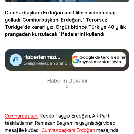
Cumhurbaşkanı
Erdoğan partililere videomesaj
yolladı.
Cumhurbaşkanı Erdoğan
, “Terörsüz
Türkiye’de kararlıyız. Örgüt bitince Türkiye 40 yıllık
prangadan kurtulacak” ifadelerini kullandı.
Haberlerimizi
Google’da tercih edilen
kaynak olarak ekleyin
Google'da Takip
Gelişmelerden anında
haberdar olun.
Edin
Haberin Devamı
Cumhurbaşkanı
Recep Tayyip Erdoğan, AK Parti
teşkilatlarının Ramazan Bayramını yayınladığı video
mesaj ile kutladı.
Cumhurbaşkanı Erdoğan
mesajında,