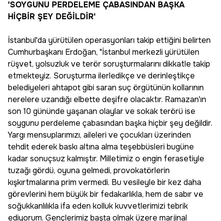
'SOYGUNU PERDELEME ÇABASINDAN BAŞKA
HİÇBİR ŞEY DEĞİLDİR'
İstanbul'da yürütülen operasyonları takip ettiğini belirten
Cumhurbaşkanı Erdoğan, "İstanbul merkezli yürütülen
rüşvet, yolsuzluk ve terör soruşturmalarını dikkatle takip
etmekteyiz. Soruşturma ilerledikçe ve derinleştikçe
belediyeleri ahtapot gibi saran suç örgütünün kollarının
nerelere uzandığı elbette deşifre olacaktır. Ramazan'ın
son 10 gününde yaşanan olaylar ve sokak terörü ise
soygunu perdeleme çabasından başka hiçbir şey değildir.
Yargı mensuplarımızı, aileleri ve çocukları üzerinden
tehdit ederek baskı altına alma teşebbüsleri bugüne
kadar sonuçsuz kalmıştır. Milletimiz o engin ferasetiyle
tuzağı gördü, oyuna gelmedi, provokatörlerin
kışkırtmalarına prim vermedi. Bu vesileyle bir kez daha
görevlerini hem büyük bir fedakarlıkla, hem de sabır ve
soğukkanlılıkla ifa eden kolluk kuvvetlerimizi tebrik
ediyorum. Gençlerimiz başta olmak üzere marjinal