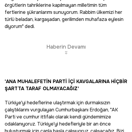
örgütlerin tahriklerine kapılmayan milletimin tüm
fertlerine şükranlarımı sunuyorum. Rabbim ülkemizi her
türlü beladan, kargaşadan, gerilimden muhafaza eylesin
diyorum" dedi.
Haberin Devamı
'ANA MUHALEFETİN PARTİ İÇİ KAVGALARINA HİÇBİR
ŞARTTA TARAF OLMAYACAĞIZ'
Türkiye'yi hedeflerine ulaştırmak için durmaksızın
çalıştıklarını vurgulayan Cumhurbaşkanı Erdoğan, "AK
Parti ve cumhur ittifakı olarak kendi gündemimize
odaklanıyoruz. Türkiye'yi hedefleriyle bir an önce
buluşturmak için canla başla çalışıyoruz, çalışacağız. Bizi