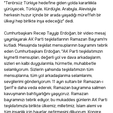
"Terörsüz Türkiye hedefine giden yolda kararlılıkla
yürüyecek, Türküyle, Kürdüyle, Arabıyla, Alevisiyle
herkesin huzur içinde bir arada yaşadığı müreffeh bir
ülkeyi hep birlikte inşa edeceğiz" dedi.
Cumhurbaşkanı Recep Tayyip Erdoğan, bir video mesaj
yayınlayarak AK Parti teşkilatlarının Ramazan Bayramı'nı
kutladı. Mesajında teşkilat mensuplarının bayramını tebrik
eden Cumhurbaşkanı Erdoğan, "AK Parti teşkilatımızın
kıymetli mensupları, değerli yol ve dava arkadaşlarım,
sizleri en kalbi duygularımla, hürmetle, muhabbetle
selamlıyorum. Sizlerin şahsında teşkilatımızın tüm
mensuplarına, tüm yol arkadaşlarıma selamlarımı,
sevgilerimi gönderiyorum. 11 ayın sultanı bir Ramazan-ı
Şerif'e daha veda ederek, Ramazan bayramına salimen
kavuşmanın bahtiyarlığını yaşıyoruz. Ramazan
bayramınızı tebrik ediyor, bu mukaddes günlerin AK Parti
teşkilatımızla birlikte ülkemiz, milletimiz, İslam alemi ve
tüm insanlık için hayırlar getirmesini diliyorum. Kongre