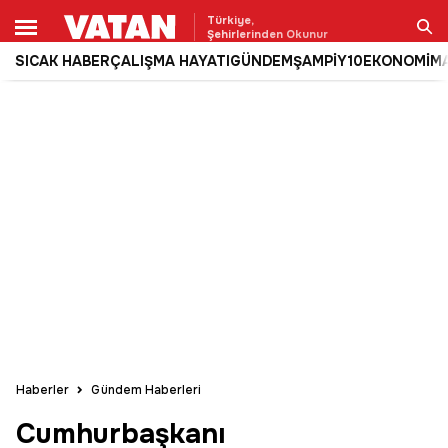
Türkiye,
Şehirlerinden Okunur
SICAK HABER
ÇALIŞMA HAYATI
GÜNDEM
ŞAMPİY10
EKONOMİ
M
Ara
Haberler
Gündem Haberleri
Cumhurbaşkanı