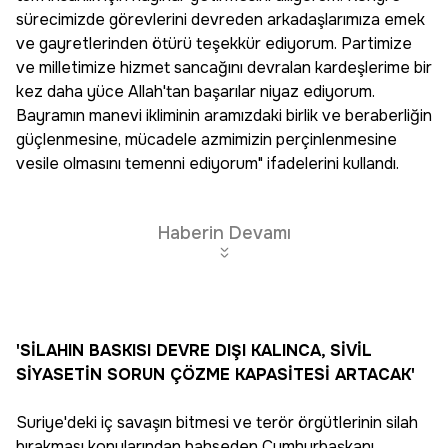
sürecimizde görevlerini devreden arkadaşlarımıza emek
ve gayretlerinden ötürü teşekkür ediyorum. Partimize
ve milletimize hizmet sancağını devralan kardeşlerime bir
kez daha yüce Allah'tan başarılar niyaz ediyorum.
Bayramın manevi ikliminin aramızdaki birlik ve beraberliğin
güçlenmesine, mücadele azmimizin perçinlenmesine
vesile olmasını temenni ediyorum" ifadelerini kullandı.
Haberin Devamı
'SİLAHIN BASKISI DEVRE DIŞI KALINCA, SİVİL
SİYASETİN SORUN ÇÖZME KAPASİTESİ ARTACAK'
Suriye'deki iç savaşın bitmesi ve terör örgütlerinin silah
bırakması konularından bahseden Cumhurbaşkanı