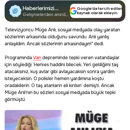
Haberlerimizi
Google’da tercih edilen
kaynak olarak ekleyin
Google'da Takip
Gelişmelerden anında
haberdar olun.
Edin
Televizyoncu Müge Anlı, sosyal medyada olay yaratan
sözlerinin arkasında olduğunu savundu. Anlı yanlış
anlaşıldım. Ancak sözlerimin arkasındayım" dedi.
Programında
Van
depreminde tepki veren vatandaşlar
için söylediği ‘Herkes haddini bilecek. Yeri geldiğimi taş
atacaksınız, kuş avlar gibi avlayacaksın sonra yardım
isteyeceksin. O polisler hemen yardımına koştu
oradakilerin. O taş atanların eli kırılsın’ demişti. Ancak
Müge Anlı'nın bu sözleri sosyal medyada büyük tepki
görmüştü.