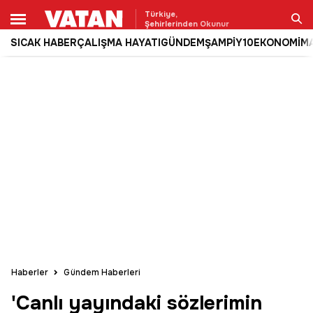
Türkiye,
Şehirlerinden Okunur
SICAK HABER
ÇALIŞMA HAYATI
GÜNDEM
ŞAMPİY10
EKONOMİ
M
Ara
Haberler
Gündem Haberleri
'Canlı yayındaki sözlerimin