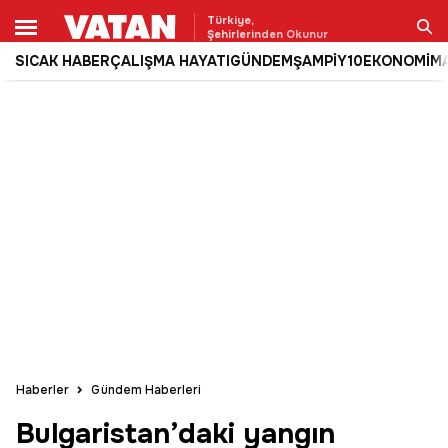
Türkiye,
Şehirlerinden Okunur
SICAK HABER
ÇALIŞMA HAYATI
GÜNDEM
ŞAMPİY10
EKONOMİ
M
Ara
Haberler
Gündem Haberleri
Bulgaristan’daki yangın