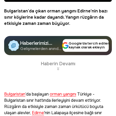
Bulgaristan
’da çıkan
orman yangını
Edirne
'nin bazı
sınır köylerine kadar dayandı. Yangın rüzgârın da
etkisiyle zaman zaman büyüyor.
Haberlerimizi
Google’da tercih edilen
kaynak olarak ekleyin
Google'da Takip
Gelişmelerden anında
haberdar olun.
Edin
Haberin Devamı
Bulgaristan
’da başlayan
orman yangını
Türkiye -
Bulgaristan sınır hattında ilerleyişini devam ettiriyor.
Rüzgârın da etkisiyle zaman zaman ürkütücü boyuta
ulaşan alevler,
Edirne
'nin Lalapaşa ilçesine bağlı sınır