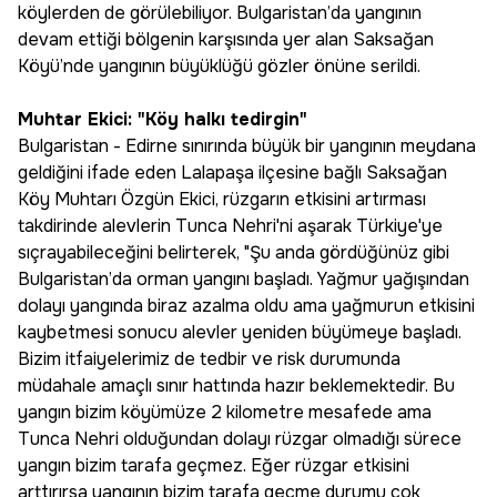
köylerden de görülebiliyor. Bulgaristan’da yangının
devam ettiği bölgenin karşısında yer alan Saksağan
Köyü’nde yangının büyüklüğü gözler önüne serildi.
Muhtar Ekici: "Köy halkı tedirgin"
Bulgaristan - Edirne sınırında büyük bir yangının meydana
geldiğini ifade eden Lalapaşa ilçesine bağlı Saksağan
Köy Muhtarı Özgün Ekici, rüzgarın etkisini artırması
takdirinde alevlerin Tunca Nehri'ni aşarak Türkiye'ye
sıçrayabileceğini belirterek, "Şu anda gördüğünüz gibi
Bulgaristan’da orman yangını başladı. Yağmur yağışından
dolayı yangında biraz azalma oldu ama yağmurun etkisini
kaybetmesi sonucu alevler yeniden büyümeye başladı.
Bizim itfaiyelerimiz de tedbir ve risk durumunda
müdahale amaçlı sınır hattında hazır beklemektedir. Bu
yangın bizim köyümüze 2 kilometre mesafede ama
Tunca Nehri olduğundan dolayı rüzgar olmadığı sürece
yangın bizim tarafa geçmez. Eğer rüzgar etkisini
arttırırsa yangının bizim tarafa geçme durumu çok