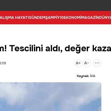
ALIŞMA HAYATI
GÜNDEM
ŞAMPİY10
EKONOMİ
MAGAZİN
DÜNY
 Tescilini aldı, değer kaz
2:05
Kaynak:
İHA