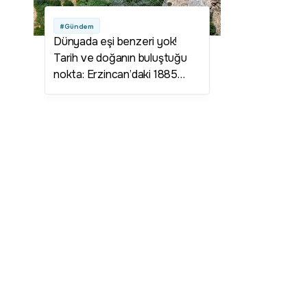
#Gündem
Dünyada eşi benzeri yok!
Tarih ve doğanın buluştuğu
nokta: Erzincan’daki 1885
rakımlı saklı cennet!