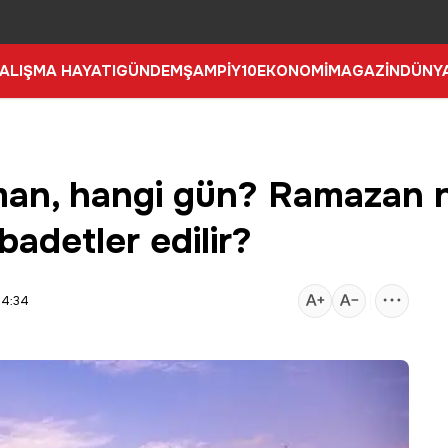
ALIŞMA HAYATI
GÜNDEM
ŞAMPİY10
EKONOMİ
MAGAZİN
DÜNY
aman, hangi gün? Ramazan
badetler edilir?
14:34