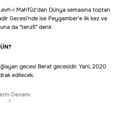
in Levh-i Mahfûz'dan Dünya semasına toptan
 Kadir Gecesi'nde ise Peygamber'e ilk kez ve
una da "tenzîl" denir.
GÜN?
ğlayan gecesi Berat gecesidir. Yani, 2020
idrak edilecek.
erin Devamı