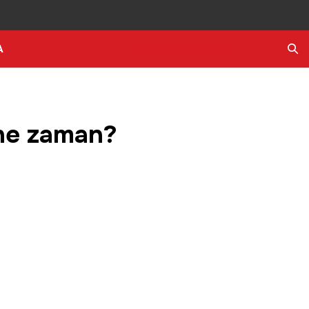
A
Ara
 ne zaman?