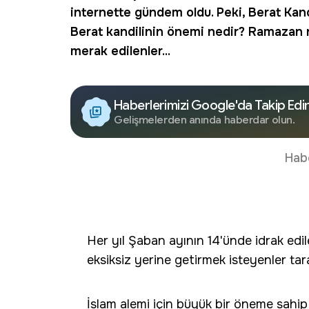
internette gündem oldu. Peki,
Berat Kan
Berat kandilinin önemi nedir? Ramazan ne 
merak edilenler...
Haberlerimizi Google'da Takip Edi
Gelişmelerden anında haberdar olun.
Hab
Her yıl Şaban ayının 14'ünde idrak edi
eksiksiz yerine getirmek isteyenler tara
İslam alemi için büyük bir öneme sahip ola