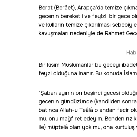
Berat (Berâet), Arapça'da temize çıkma
gecenin bereketli ve feyizli bir gece 
ve kulların temize çıkarılması sebebiyl
kavuşmaları nedeniyle de Rahmet Gecesi
Hab
Bir kısım Müslümanlar bu geceyi ibadet
feyzi olduğuna inanır. Bu konuda İsla
"Şaban ayının on beşinci gecesi olduğ
gecenin gündüzünde (kandilden sonrak
batınca Allah-u Teâlâ o andan fecir o
mu, onu mağfiret edeyim. Benden rızık 
ile) müptelâ olan yok mu, ona kurtuluş