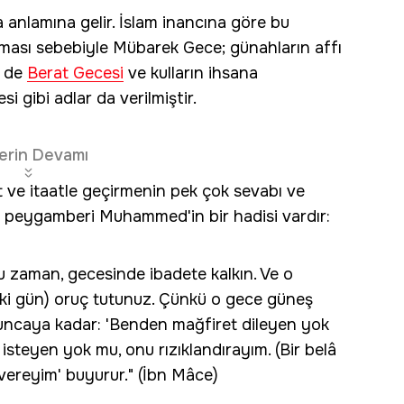
 anlamına gelir. İslam inancına göre bu
olması sebebiyle Mübarek Gece; günahların affı
e de
Berat Gecesi
ve kulların ihsana
 gibi adlar da verilmiştir.
erin Devamı
 ve itaatle geçirmenin pek çok sevabı ve
m peygamberi Muhammed'in bir hadisi vardır:
u zaman, gecesinde ibadete kalkın. Ve o
i gün) oruç tutunuz. Çünkü o gece güneş
luncaya kadar: 'Benden mağfiret dileyen yok
isteyen yok mu, onu rızıklandırayım. (Bir belâ
 vereyim' buyurur." (İbn Mâce)