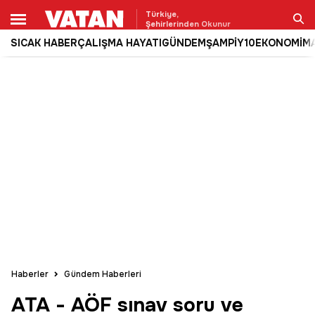
Türkiye,
Şehirlerinden Okunur
SICAK HABER
ÇALIŞMA HAYATI
GÜNDEM
ŞAMPİY10
EKONOMİ
M
Ara
Haberler
Gündem Haberleri
ATA - AÖF sınav soru ve