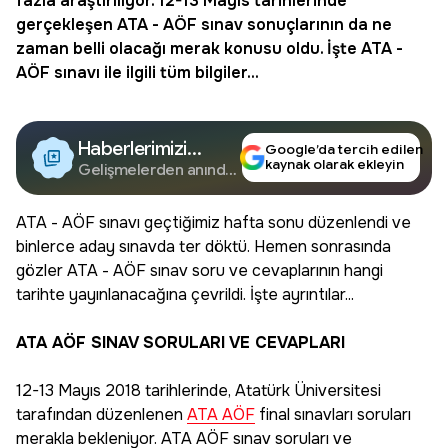
fazla araştırılıyor. 12-13 Mayıs tarihlerinde
gerçekleşen ATA - AÖF sınav sonuçlarının da ne
zaman belli olacağı merak konusu oldu. İşte ATA -
AÖF sınavı ile ilgili tüm bilgiler...
Haberlerimizi
Google’da tercih edilen
kaynak olarak ekleyin
Google'da Takip
Gelişmelerden anında
haberdar olun.
Edin
ATA - AÖF sınavı geçtiğimiz hafta sonu düzenlendi ve
binlerce aday sınavda ter döktü. Hemen sonrasında
gözler ATA - AÖF sınav soru ve cevaplarının hangi
tarihte yayınlanacağına çevrildi. İşte ayrıntılar...
ATA AÖF SINAV SORULARI VE CEVAPLARI
12-13 Mayıs 2018 tarihlerinde, Atatürk Üniversitesi
tarafından düzenlenen
ATA AÖF
final sınavları soruları
merakla bekleniyor. ATA AÖF sınav soruları ve