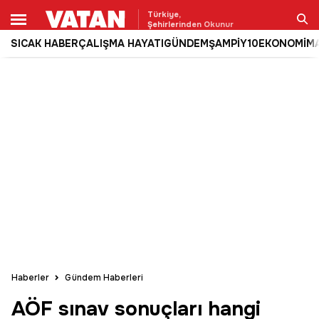
Türkiye,
Şehirlerinden Okunur
SICAK HABER
ÇALIŞMA HAYATI
GÜNDEM
ŞAMPİY10
EKONOMİ
M
Ara
Haberler
Gündem Haberleri
AÖF sınav sonuçları hangi