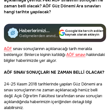
açıklamaya çevrildi. Peki AÖF sınavının sonuçları ne
zaman belli olacak?
AÖF Güz Dönemi
Ara sınavları
hangi tarihte yapılacak?
Haberlerimizi
Google’da tercih edilen
kaynak olarak ekleyin
Google'da Takip
Gelişmelerden anında
haberdar olun.
Edin
AÖF
sınav sonuçlarının açıklanacağı tarih merakla
bekleniyor. Binlerce kişinin katıldığı
AÖF sınavı
hakkındaki
bilgiler haberimizde yer alıyor.
AÖF SINAV SONUÇLARI NE ZAMAN BELLİ OLACAK?
24-25 Kasım 2018 tarihlerinde yapılan Güz Dönemi ara
sınav sonuçlarının ne zaman açıklanacağı henüz belli
değil. Açık Öğretim Fakültesi tarafından sınav sonuçları
açıklandığında haberimizin içeriğinden detaylı bilgi
alabilirsiniz.