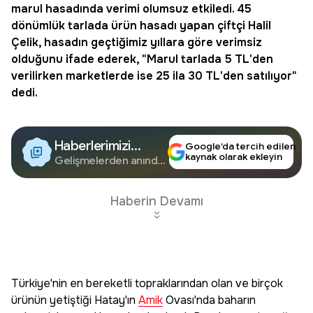
marul hasadında verimi olumsuz etkiledi. 45
dönümlük tarlada ürün hasadı yapan çiftçi Halil
Çelik, hasadın geçtiğimiz yıllara göre verimsiz
olduğunu ifade ederek, "Marul tarlada 5 TL'den
verilirken marketlerde ise 25 ila 30 TL'den satılıyor"
dedi.
Haberlerimizi
Google’da tercih edilen
kaynak olarak ekleyin
Google'da Takip
Gelişmelerden anında
haberdar olun.
Edin
Haberin Devamı
Türkiye'nin en bereketli topraklarından olan ve birçok
ürünün yetiştiği Hatay'ın
Amik
Ovası'nda baharın