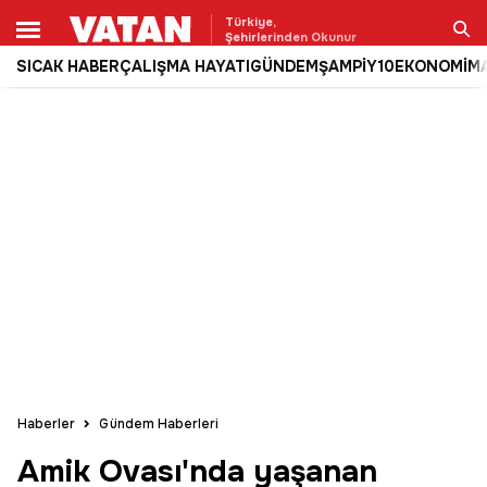
Türkiye,
Şehirlerinden Okunur
SICAK HABER
ÇALIŞMA HAYATI
GÜNDEM
ŞAMPİY10
EKONOMİ
M
Ara
Haberler
Gündem Haberleri
Amik Ovası'nda yaşanan