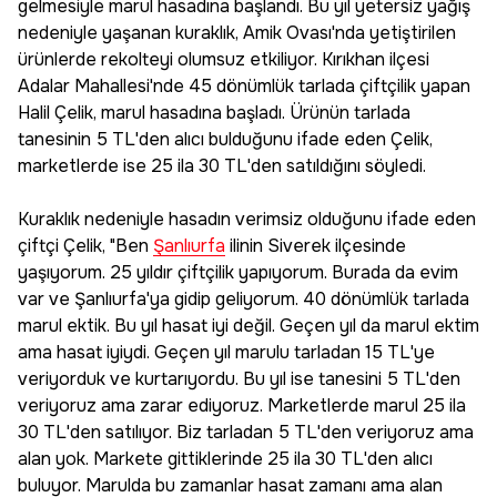
gelmesiyle marul hasadına başlandı. Bu yıl yetersiz yağış
nedeniyle yaşanan kuraklık, Amik Ovası'nda yetiştirilen
ürünlerde rekolteyi olumsuz etkiliyor. Kırıkhan ilçesi
Adalar Mahallesi'nde 45 dönümlük tarlada çiftçilik yapan
Halil Çelik, marul hasadına başladı. Ürünün tarlada
tanesinin 5 TL'den alıcı bulduğunu ifade eden Çelik,
marketlerde ise 25 ila 30 TL'den satıldığını söyledi.
Kuraklık nedeniyle hasadın verimsiz olduğunu ifade eden
çiftçi Çelik, "Ben
Şanlıurfa
ilinin Siverek ilçesinde
yaşıyorum. 25 yıldır çiftçilik yapıyorum. Burada da evim
var ve Şanlıurfa'ya gidip geliyorum. 40 dönümlük tarlada
marul ektik. Bu yıl hasat iyi değil. Geçen yıl da marul ektim
ama hasat iyiydi. Geçen yıl marulu tarladan 15 TL'ye
veriyorduk ve kurtarıyordu. Bu yıl ise tanesini 5 TL'den
veriyoruz ama zarar ediyoruz. Marketlerde marul 25 ila
30 TL'den satılıyor. Biz tarladan 5 TL'den veriyoruz ama
alan yok. Markete gittiklerinde 25 ila 30 TL'den alıcı
buluyor. Marulda bu zamanlar hasat zamanı ama alan