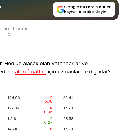
n
Google’da tercih edilen
kaynak olarak ekleyin
erin Devamı
r. Hediye alacak olan vatandaşlar ve
 edilen
altın fiyatları
için uzmanlar ne diyorlar?
144,93
%
23:44
-0,75
132,38
%
17:28
-0,86
1.219
%
23:58
0,27
145,16
%
17:28