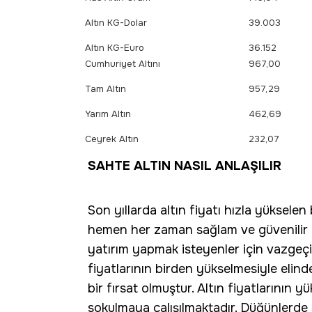
Altın KG-Dolar
39.003
Altın KG-Euro
36.152
Cumhuriyet Altını
967,00
Tam Altın
957,29
Yarım Altın
462,69
Ceyrek Altın
232,07
SAHTE ALTIN NASIL ANLAŞILIR
Son yıllarda altın fiyatı hızla yükselen
hemen her zaman sağlam ve güvenilir b
yatırım yapmak isteyenler için vazgeçilm
fiyatlarının birden yükselmesiyle elind
bir fırsat olmuştur. Altın fiyatlarının 
sokulmaya çalışılmaktadır. Düğünlerde 