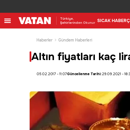
Türkiye,
SICAK HABER
Ç
Şehirlerinden Okunur
Haberler
Gündem Haberleri
Altın fiyatları kaç li
05.02.2017 - 11:07
Güncellenme Tarihi:
29.09.2021 - 18: