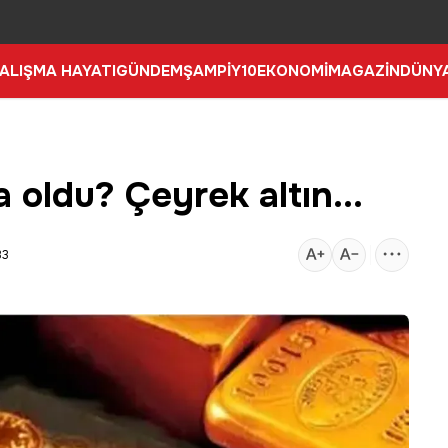
ALIŞMA HAYATI
GÜNDEM
ŞAMPİY10
EKONOMİ
MAGAZİN
DÜNY
ra oldu? Çeyrek altın...
33