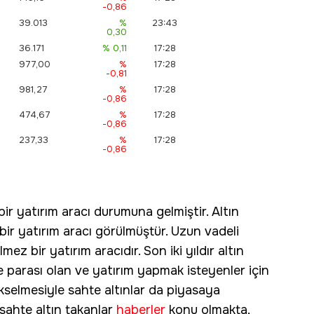
-0,86
39.013
%
23:43
0,30
36.171
% 0,11
17:28
977,00
%
17:28
-0,81
981,27
%
17:28
-0,86
474,67
%
17:28
-0,86
237,33
%
17:28
-0,86
 bir yatırım aracı durumuna gelmiştir. Altın
ir yatırım aracı görülmüştür. Uzun vadeli
ez bir yatırım aracıdır. Son iki yıldır altın
e parası olan ve yatırım yapmak isteyenler için
yükselmesiyle sahte altınlar da piyasaya
sahte altın takanlar
haberler
konu olmakta,