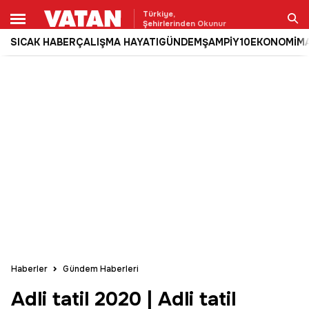
Türkiye,
Şehirlerinden Okunur
SICAK HABER
ÇALIŞMA HAYATI
GÜNDEM
ŞAMPİY10
EKONOMİ
M
Ara
Haberler
Gündem Haberleri
Adli tatil 2020 | Adli tatil