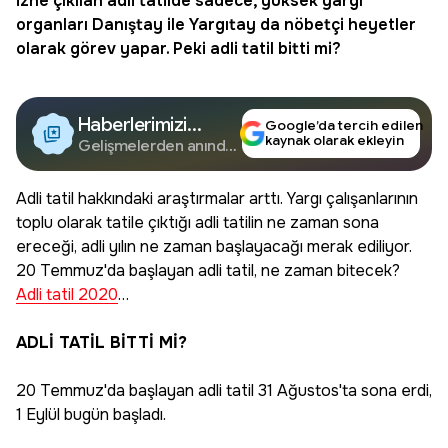
izne çıkılan adli tatilde sadece, yüksek yargı
organları Danıştay ile Yargıtay da nöbetçi heyetler
olarak görev yapar. Peki
adli tatil bitti mi
?
Haberlerimizi
Google’da tercih edilen
kaynak olarak ekleyin
Google'da Takip
Gelişmelerden anında
haberdar olun.
Edin
Adli tatil hakkındaki araştırmalar arttı. Yargı çalışanlarının
toplu olarak tatile çıktığı adli tatilin ne zaman sona
ereceği, adli yılın ne zaman başlayacağı merak ediliyor.
20 Temmuz'da başlayan adli tatil, ne zaman bitecek?
Adli tatil 2020
…
ADLİ TATİL BİTTİ Mİ?
20 Temmuz'da başlayan adli tatil 31 Ağustos'ta sona erdi,
1 Eylül bugün başladı.