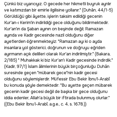
Çünkü biz uyarıcıyız. O gecede her hikmetli buyruk ayrılır
ve katımızdan bir emirle ilgilisine yollanır." (Duhân, 44/1-5)
Görüldüğü gibi âyette, işlerin taksim edildiği gecenin
Kur'an-ı Kerim'in indirildiği gece olduğunu bildirmektedir.
Kur'an'ın da Şaban ayının on beşinde değil; Ramazan
ayında ve Kadir gecesinde nazil olduğunu diğer
ayetlerden öğrenmekteyiz: "Ramazan ayı ki o ayda
insanlara yol gösterici, doğrunun ve doğruyu eğriden
ayırmanın açık delilleri olarak Kur'an indirilmiştir." (Bakara,
2/185) " Muhakkak ki biz Kur'an'ı Kadir gecesinde indirdik."
(Kadir, 97/1) İslam âlimlerinin büyük birçoğunluğu Duhân
suresinde geçen "mübarek gece"nin kadir gecesi
olduğunu söylemişlerdir. Müfessir Ebu Bekir İbnu'l-Arabî
bu konuda şöyle demektedir: "Bu ayette geçen mübarek
gecenin kadir gecesi değil de başka bir gece olduğunu
iddia edenler, Allah'a büyük bir iftirada bulunmuş olurlar."
((Ebu Bekir İbnu’l-Arabî, a.g.e., c. 4, s. 1678.))