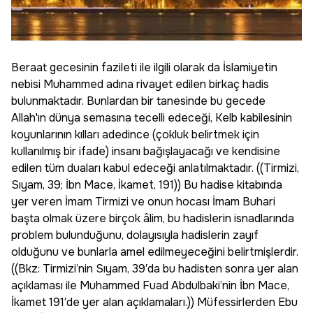
Beraat gecesinin fazileti ile ilgili olarak da İslamiyetin
nebisi Muhammed adına rivayet edilen birkaç hadis
bulunmaktadır. Bunlardan bir tanesinde bu gecede
Allah'ın dünya semasına tecelli edeceği, Kelb kabilesinin
koyunlarının kılları adedince (çokluk belirtmek için
kullanılmış bir ifade) insanı bağışlayacağı ve kendisine
edilen tüm duaları kabul edeceği anlatılmaktadır. ((Tirmizi,
Sıyam, 39; İbn Mace, İkamet, 191)) Bu hadise kitabında
yer veren İmam Tirmizi ve onun hocası İmam Buhari
başta olmak üzere birçok âlim, bu hadislerin isnadlarında
problem bulunduğunu, dolayısıyla hadislerin zayıf
olduğunu ve bunlarla amel edilmeyeceğini belirtmişlerdir.
((Bkz: Tirmizi’nin Sıyam, 39′da bu hadisten sonra yer alan
açıklaması ile Muhammed Fuad Abdulbaki’nin İbn Mace,
İkamet 191′de yer alan açıklamaları.)) Müfessirlerden Ebu