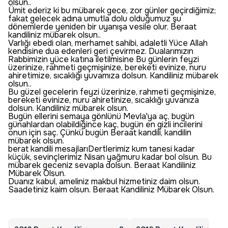
olsun..
Ümit ederiz ki bu mübarek gece, zor günler geçirdiğimiz;
fakat gelecek adına umutla dolu olduğumuz şu
dönemlerde yeniden bir uyanışa vesile olur. Beraat
kandiliniz mübarek olsun..
Varlığı ebedi olan, merhamet sahibi, adaletli Yüce Allah
kendisine dua edenleri geri çevirmez. Dualarımızın
Rabbimizin yüce katına iletilmisine Bu günlerin feyzi
üzerinize, rahmeti geçmişinize, bereketi evinize, nuru
ahiretimize, sıcaklığı yuvamıza dolsun. Kandiliniz mübarek
olsun..
Bu güzel gecelerin feyzi üzerinize, rahmeti geçmişinize,
bereketi evinize, nuru ahiretinize, sıcaklığı yuvanıza
dolsun. Kandiliniz mübarek olsun.
Bugün ellerini semaya gönlünü Mevla'ya aç, bugün
günahlardan olabildiğince kaç, bugün en gizli incilerini
onun için saç. Çünkü bugün Beraat kandili, kandilin
mübarek olsun.
berat kandili mesajlarıDertlerimiz kum tanesi kadar
küçük, sevinçlerimiz Nisan yağmuru kadar bol olsun. Bu
mübarek geceniz sevapla dolsun. Beraat Kandiliniz
Mübarek Olsun.
Duanız kabul, ameliniz makbul hizmetiniz daim olsun.
Saadetiniz kaim olsun. Beraat Kandiliniz Mübarek Olsun.