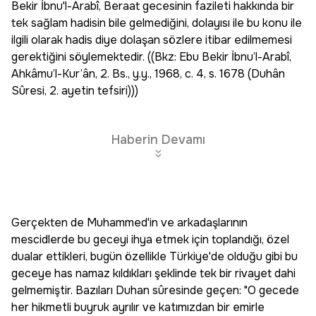
Bekir İbnu'l-Arabî, Beraat gecesinin fazileti hakkında bir
tek sağlam hadisin bile gelmediğini, dolayısı ile bu konu ile
ilgili olarak hadis diye dolaşan sözlere itibar edilmemesi
gerektiğini söylemektedir. ((Bkz: Ebu Bekir İbnu’l-Arabî,
Ahkâmu’l-Kur’ân, 2. Bs., y.y., 1968, c. 4, s. 1678 (Duhân
Sûresi, 2. ayetin tefsiri)))
Haberin Devamı
Gerçekten de Muhammed'in ve arkadaşlarının
mescidlerde bu geceyi ihya etmek için toplandığı, özel
dualar ettikleri, bugün özellikle Türkiye'de olduğu gibi bu
geceye has namaz kıldıkları şeklinde tek bir rivayet dahi
gelmemiştir. Bazıları Duhan sûresinde geçen: "O gecede
her hikmetli buyruk ayrılır ve katımızdan bir emirle