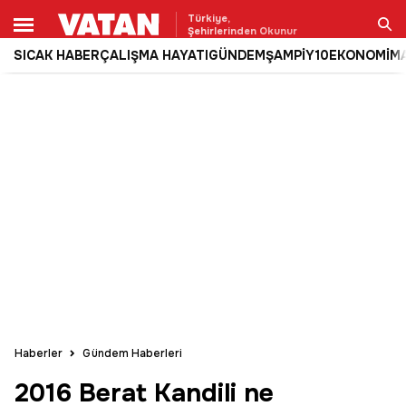
Türkiye,
Şehirlerinden Okunur
SICAK HABER
ÇALIŞMA HAYATI
GÜNDEM
ŞAMPİY10
EKONOMİ
M
Ara
Haberler
Gündem Haberleri
2016 Berat Kandili ne