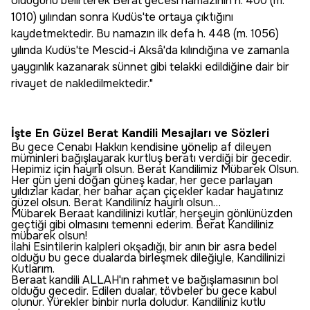
olduğunu belirterek Berat gecesi namazının h. 400 (m.
1010) yılından sonra Kudüs'te ortaya çıktığını
kaydetmektedir. Bu namazın ilk defa h. 448 (m. 1056)
yılında Kudüs'te Mescid-i Aksâ'da kılındığına ve zamanla
yaygınlık ka­zanarak sünnet gibi telakki edildiğine dair bir
rivayet de nakledilmektedir."
İşte En Güzel Berat Kandili Mesajları ve Sözleri
Bu gece Cenabı Hakkın kendisine yönelip af dileyen
müminleri bağışlayarak kurtluş beratı verdiği bir gecedir.
Hepimiz için hayırlı olsun. Berat Kandilimiz Mübarek Olsun.
Her gün yeni doğan güneş kadar, her gece parlayan
yıldızlar kadar, her bahar açan çiçekler kadar hayatınız
güzel olsun. Berat Kandiliniz hayırlı olsun…
Mübarek Beraat kandilinizi kutlar, herşeyin gönlünüzden
geçtiği gibi olmasını temenni ederim. Berat Kandiliniz
mübarek olsun!
İlahi Esintilerin kalpleri okşadığı, bir anın bir asra bedel
olduğu bu gece dualarda birleşmek dileğiyle, Kandilinizi
Kutlarım.
Beraat kandili ALLAH'ın rahmet ve bağışlamasının bol
olduğu gecedir. Edilen dualar, tövbeler bu gece kabul
olunur. Yürekler binbir nurla doludur. Kandiliniz kutlu