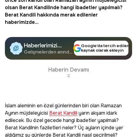
önce son kandil olan Ramazan ayının müjdeleyicisi
olsan Berat Kandilinde hangi ibadetler yapılmalı?
Berat Kandili
hakkında merak edilenler
haberimizde...
Haberlerimizi
Google’da tercih edilen
kaynak olarak ekleyin
Google'da Takip
Gelişmelerden anında
haberdar olun.
Edin
Haberin Devamı
İslam aleminin en özel günlerinden biri olan Ramazan
Ayının müjdeleyicisi
Berat Kandili
yarın akşam idark
edilecek. Bu özel gecede hangi ibadetler yapılmalı?
Berat Kandilnin faziletleri neler? Üç ayların içinde yer
aldığımız şu günlerde Berat Kandili nasıl geçirilmeli?