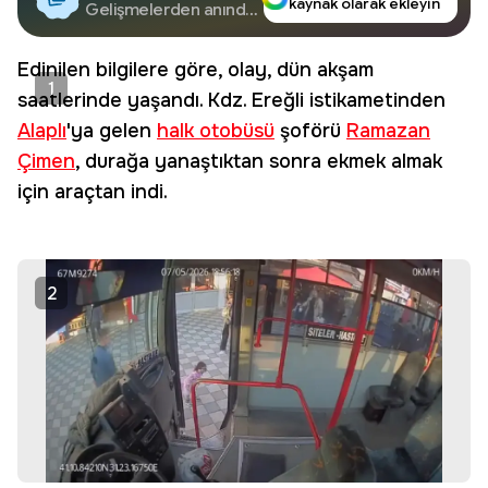
kaynak olarak ekleyin
Google'da Takip
Gelişmelerden anında
haberdar olun.
Edin
Edinilen bilgilere göre, olay, dün akşam
1
saatlerinde yaşandı. Kdz. Ereğli istikametinden
Alaplı
'ya gelen
halk otobüsü
şoförü
Ramazan
Çimen
, durağa yanaştıktan sonra ekmek almak
için araçtan indi.
2