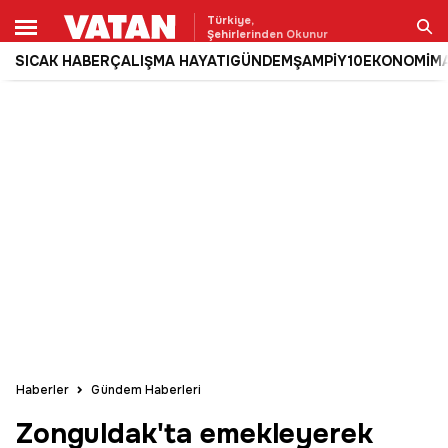
Türkiye,
Şehirlerinden Okunur
SICAK HABER
ÇALIŞMA HAYATI
GÜNDEM
ŞAMPİY10
EKONOMİ
M
Ara
Haberler
Gündem Haberleri
Zonguldak'ta emekleyerek