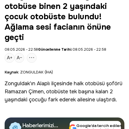
otobüse binen 2 yaşındaki
çocuk otobüste bulundu!
Ağlama sesi facianın önüne
geçti
08.05.2026 - 22:58
Güncellenme Tarihi:
08.05.2026 - 22:58
Kaynak:
ZONGULDAK (İHA)
Zonguldak
'ın
Alaplı
ilçesinde
halk otobüsü
şoförü
Ramazan Çimen
, otobüste tek başına kalan 2
yaşındaki çocuğu fark ederek ailesine ulaştırdı.
Haberlerimizi
Google’da tercih edilen