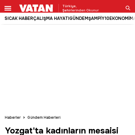
Türkiye,
Şehirlerinden Okunur
SICAK HABER
ÇALIŞMA HAYATI
GÜNDEM
ŞAMPİY10
EKONOMİ
M
Ara
Haberler
Gündem Haberleri
Yozgat'ta kadınların mesaisi